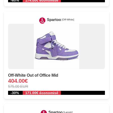
-60%
174.00€ économisé
Spartoo
[Off-White]
Off-White Out of Office Mid
404.00€
575.00 EUR
-30%
171.00€ économisé
Spartoo
[Lanvin]