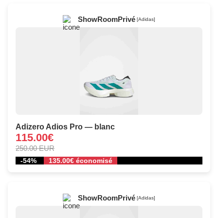
ShowRoomPrivé
[Adidas]
Adizero Adios Pro — blanc
115.00€
250.00 EUR
-54%
135.00€ économisé
ShowRoomPrivé
[Adidas]