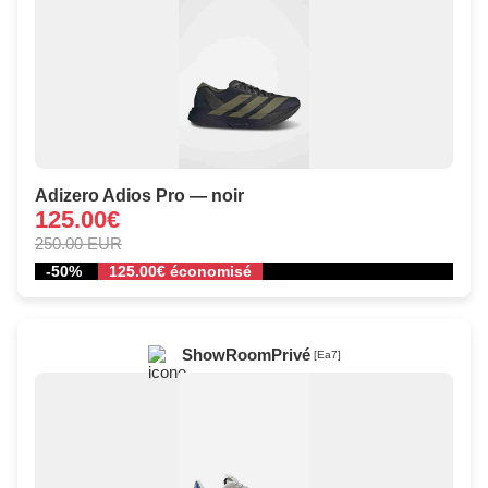
Adizero Adios Pro — noir
125.00€
250.00 EUR
-50%
125.00€ économisé
ShowRoomPrivé
[Ea7]