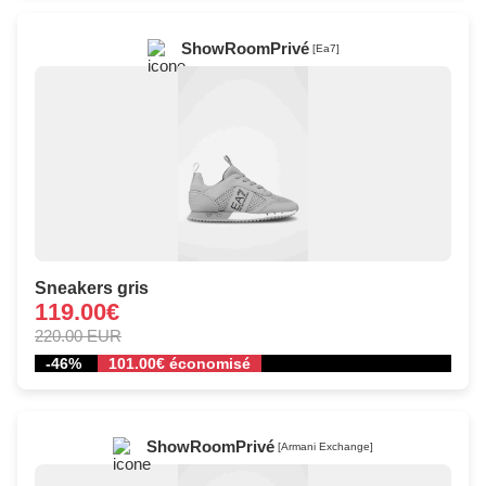
ShowRoomPrivé
[Ea7]
Sneakers gris
119.00€
220.00 EUR
-46%
101.00€ économisé
ShowRoomPrivé
[Armani Exchange]