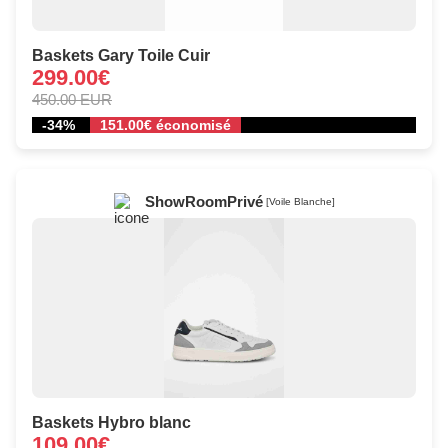
Baskets Gary Toile Cuir
299.00€
450.00 EUR
-34%
151.00€ économisé
ShowRoomPrivé
[Voile Blanche]
Baskets Hybro blanc
109.00€