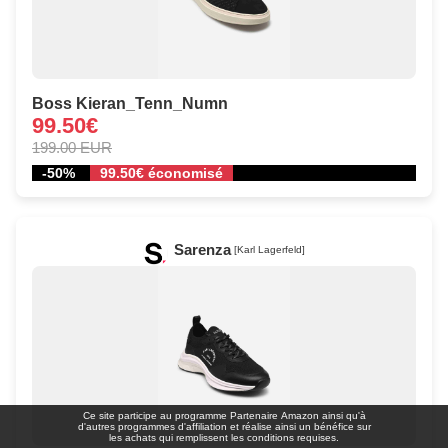
Boss Kieran_Tenn_Numn
99.50€
199.00 EUR
-50%
99.50€ économisé
Sarenza
[Karl Lagerfeld]
Ce site participe au programme Partenaire Αmazοn ainsi qu'à
d'autres programmes d'affiliation et réalise ainsi un bénéfice sur
les achats qui remplissent les conditions requises.