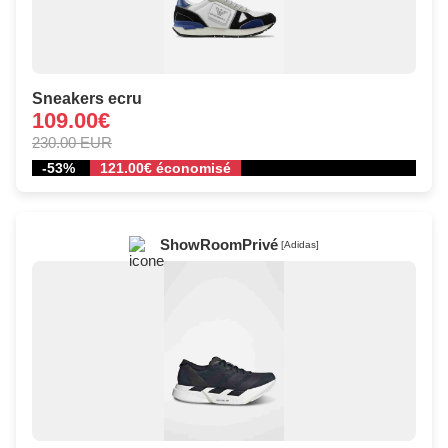
Sneakers ecru
109.00€
230.00 EUR
-53%
121.00€ économisé
ShowRoomPrivé
[Adidas]