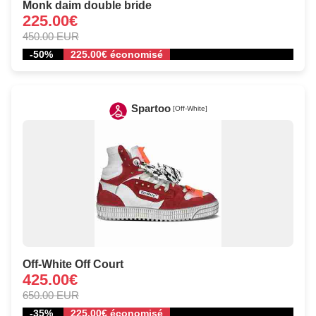
Monk daim double bride
225.00€
450.00 EUR
-50%
225.00€ économisé
Spartoo
[Off-White]
Off-White Off Court
425.00€
650.00 EUR
-35%
225.00€ économisé