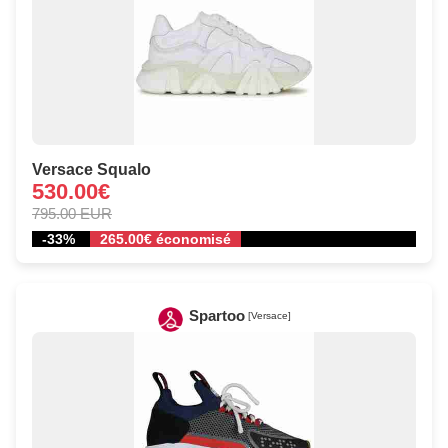
Versace Squalo
530.00€
795.00 EUR
-33%
265.00€ économisé
Spartoo
[Versace]