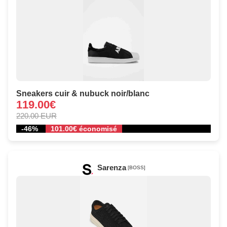
Sneakers cuir & nubuck noir/blanc
119.00€
220.00 EUR
-46%
101.00€ économisé
Sarenza
[BOSS]