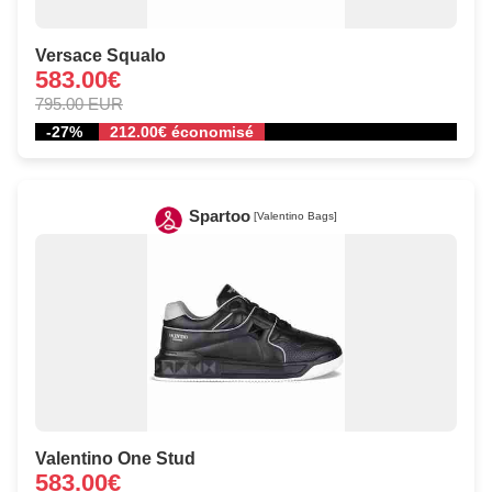
Versace Squalo
583.00€
795.00 EUR
-27%
212.00€ économisé
Spartoo
[Valentino Bags]
Valentino One Stud
583.00€