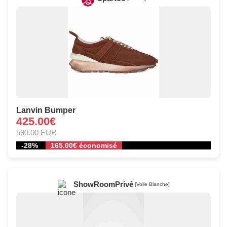
Lanvin Bumper
425.00€
590.00 EUR
-28%
165.00€ économisé
ShowRoomPrivé
[Voile Blanche]