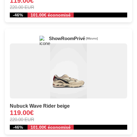
119.00€
220.00 EUR
-46%
101.00€ économisé
ShowRoomPrivé
[Mizuno]
Nubuck Wave Rider beige
119.00€
220.00 EUR
-46%
101.00€ économisé