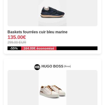
Baskets fourrées cuir bleu marine
135.00€
299.00 EUR
-55%
164.00€ économisé
HUGO BOSS
[Boss]