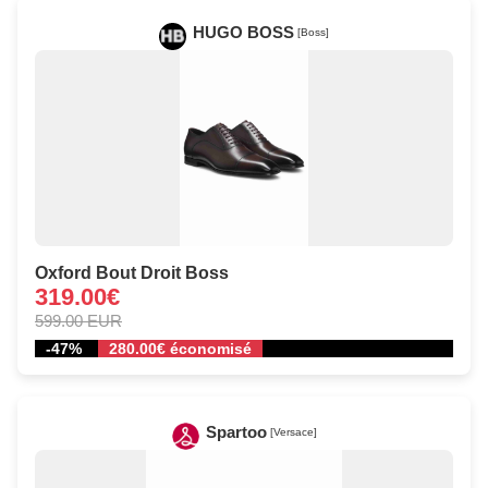
HUGO BOSS
[Boss]
Oxford Bout Droit Boss
319.00€
599.00 EUR
-47%
280.00€ économisé
Spartoo
[Versace]