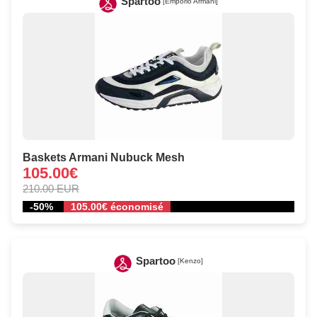
Spartoo
[Emporio Armani]
Baskets Armani Nubuck Mesh
105.00€
210.00 EUR
-50%
105.00€ économisé
Spartoo
[Kenzo]