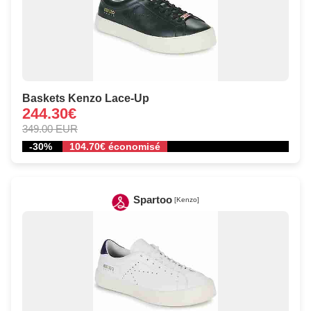
Baskets Kenzo Lace-Up
244.30€
349.00 EUR
-30%
104.70€ économisé
Spartoo
[Kenzo]