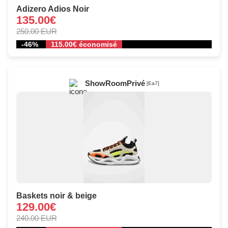
Adizero Adios Noir
135.00€
250.00 EUR
-46%
115.00€ économisé
ShowRoomPrivé
[Ea7]
Baskets noir & beige
129.00€
240.00 EUR