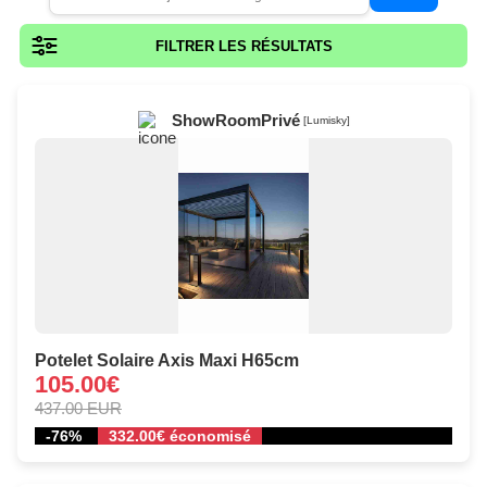
FILTRER LES RÉSULTATS
ShowRoomPrivé
[Lumisky]
Potelet Solaire Axis Maxi H65cm
105.00€
437.00 EUR
-76%
332.00€ économisé