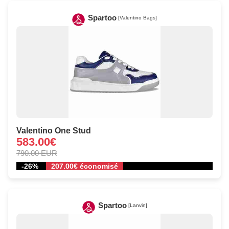
Spartoo
[Valentino Bags]
Valentino One Stud
583.00€
790.00 EUR
-26%
207.00€ économisé
Spartoo
[Lanvin]