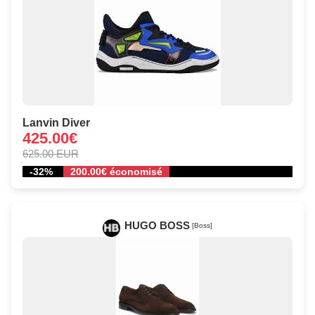
Lanvin Diver
425.00€
625.00 EUR
-32%
200.00€ économisé
HUGO BOSS
[Boss]