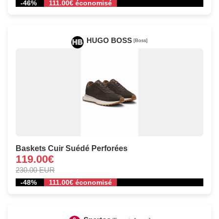
-46%
111.00€ économisé
HUGO BOSS
[Boss]
Baskets Cuir Suédé Perforées
119.00€
230.00 EUR
-48%
111.00€ économisé