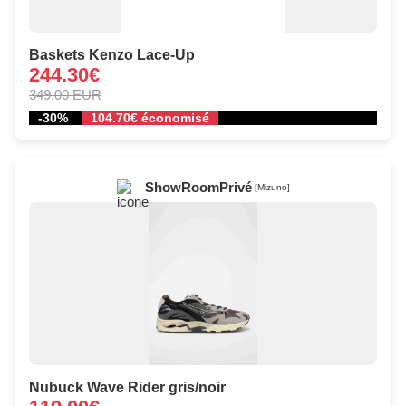
Baskets Kenzo Lace-Up
244.30€
349.00 EUR
-30%
104.70€ économisé
ShowRoomPrivé
[Mizuno]
Nubuck Wave Rider gris/noir