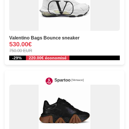
Valentino Bags Bounce sneaker
530.00€
750.00 EUR
-29%
220.00€ économisé
Spartoo
[Versace]