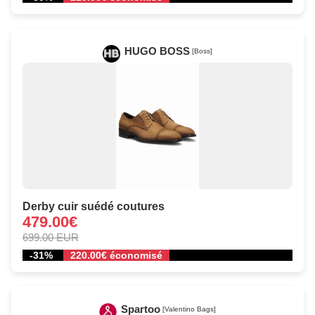
HUGO BOSS
[Boss]
Derby cuir suédé coutures
479.00€
699.00 EUR
-31%
220.00€ économisé
Spartoo
[Valentino Bags]