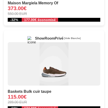
Maison Margiela Memory Of
373.00€
550.00 EUR
-32%
177.00€ économisé
ShowRoomPrivé
[Voile Blanche]
Baskets Bulk cuir taupe
115.00€
289.00 EUR