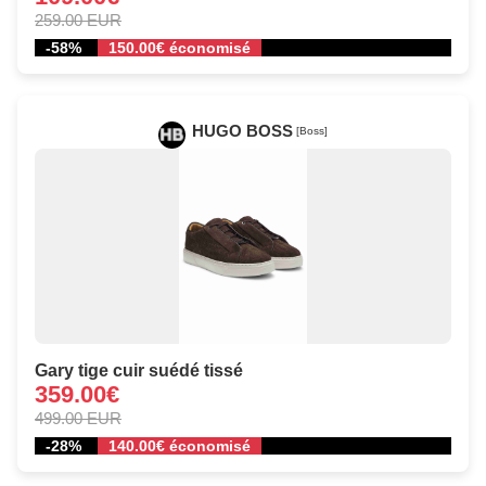
259.00 EUR
-58%
150.00€ économisé
HUGO BOSS
[Boss]
Gary tige cuir suédé tissé
359.00€
499.00 EUR
-28%
140.00€ économisé