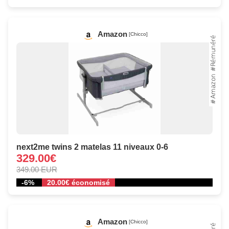
Amazon
[Chicco]
next2me twins 2 matelas 11 niveaux 0-6
329.00€
349.00 EUR
-6%
20.00€ économisé
Amazon
[Chicco]