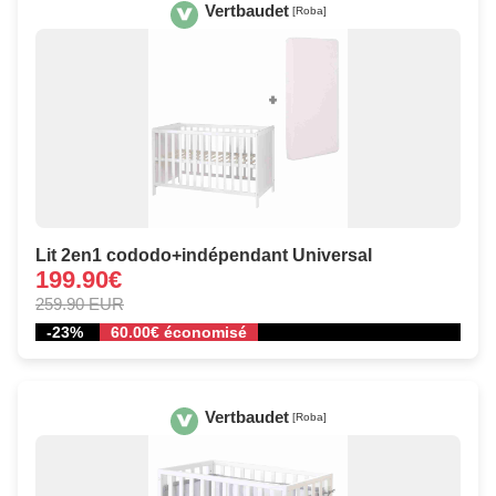
Vertbaudet
[Roba]
Lit 2en1 cododo+indépendant Universal
199.90€
259.90 EUR
-23%
60.00€ économisé
Vertbaudet
[Roba]