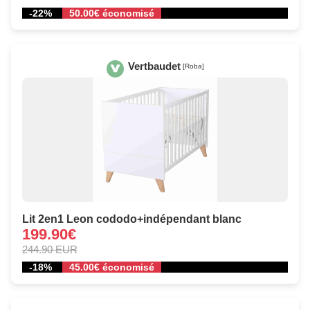
-22%
50.00€ économisé
Vertbaudet
[Roba]
Lit 2en1 Leon cododo+indépendant blanc
199.90€
244.90 EUR
-18%
45.00€ économisé