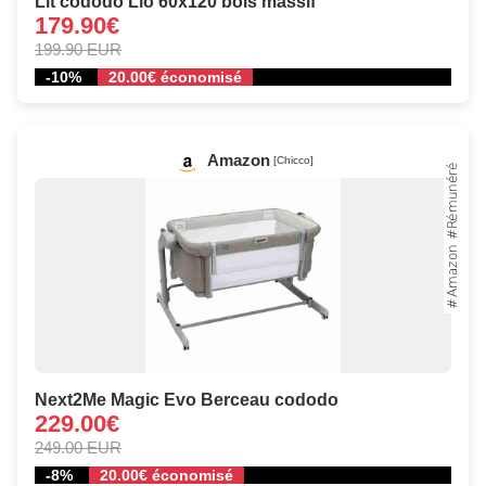
Lit cododo Lio 60x120 bois massif
179.90€
199.90 EUR
-10%
20.00€ économisé
Amazon
[Chicco]
Next2Me Magic Evo Berceau cododo
229.00€
249.00 EUR
-8%
20.00€ économisé