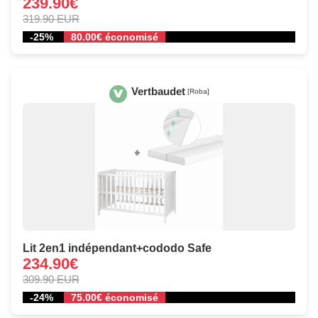
239.90€
319.90 EUR
-25%
80.00€ économisé
Vertbaudet
[Roba]
Lit 2en1 indépendant+cododo Safe
234.90€
309.90 EUR
-24%
75.00€ économisé