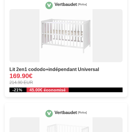
Vertbaudet
[Roba]
Lit 2en1 cododo+indépendant Universal
169.90€
214.90 EUR
-21%
45.00€ économisé
Vertbaudet
[Roba]