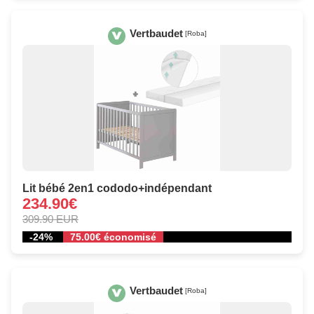
Vertbaudet
[Roba]
Lit bébé 2en1 cododo+indépendant
234.90€
309.90 EUR
-24%
75.00€ économisé
Vertbaudet
[Roba]