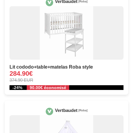
Vertbaudet
[Roba]
Lit cododo+table+matelas Roba style
284.90€
374.90 EUR
-24%
90.00€ économisé
Vertbaudet
[Roba]