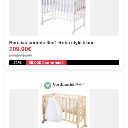
Berceau cododo 3en1 Roba style blanc
209.90€
264.90 EUR
-21%
55.00€ économisé
Vertbaudet
[Roba]