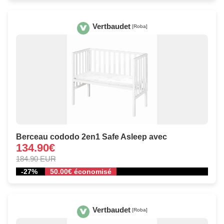
Vertbaudet
[Roba]
Berceau cododo 2en1 Safe Asleep avec
134.90€
184.90 EUR
-27%
50.00€ économisé
Vertbaudet
[Roba]