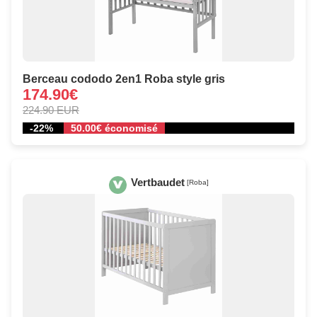
Berceau cododo 2en1 Roba style gris
174.90€
224.90 EUR
-22%
50.00€ économisé
Vertbaudet
[Roba]