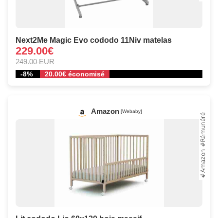
Next2Me Magic Evo cododo 11Niv matelas
229.00€
249.00 EUR
-8%
20.00€ économisé
Amazon
[Webaby]