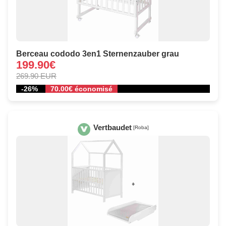
Berceau cododo 3en1 Sternenzauber grau
199.90€
269.90 EUR
-26%
70.00€ économisé
Vertbaudet
[Roba]