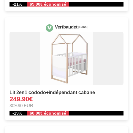
-21%
65.00€ économisé
Vertbaudet
[Roba]
Lit 2en1 cododo+indépendant cabane
249.90€
309.90 EUR
-19%
60.00€ économisé