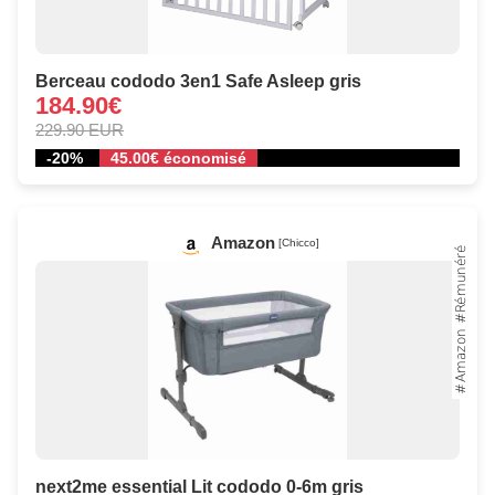
Berceau cododo 3en1 Safe Asleep gris
184.90€
229.90 EUR
-20%
45.00€ économisé
Amazon
[Chicco]
next2me essential Lit cododo 0-6m gris