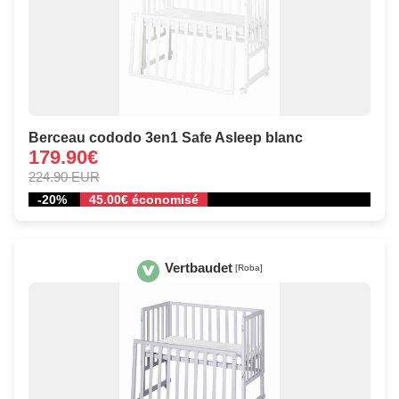
Berceau cododo 3en1 Safe Asleep blanc
179.90€
224.90 EUR
-20%
45.00€ économisé
Vertbaudet
[Roba]