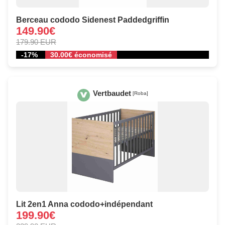
Berceau cododo Sidenest Paddedgriffin
149.90€
179.90 EUR
-17%
30.00€ économisé
Vertbaudet
[Roba]
Lit 2en1 Anna cododo+indépendant
199.90€