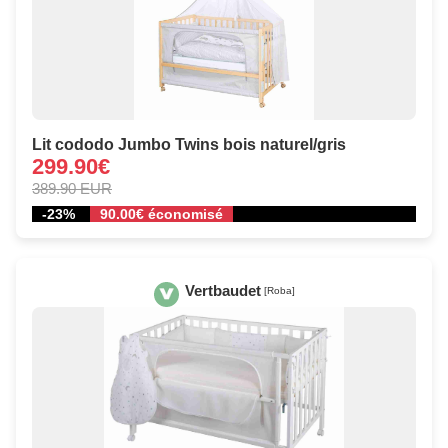
Lit cododo Jumbo Twins bois naturel/gris
299.90€
389.90 EUR
-23%
90.00€ économisé
Vertbaudet
[Roba]