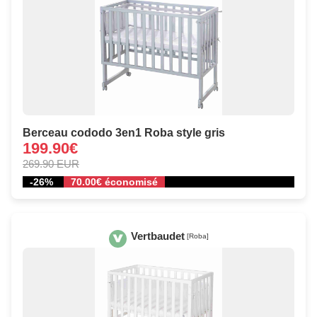
Berceau cododo 3en1 Roba style gris
199.90€
269.90 EUR
-26%
70.00€ économisé
Vertbaudet
[Roba]