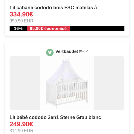
Lit cabane cododo bois FSC matelas à
334.90€
399.90 EUR
-16%
65.00€ économisé
Vertbaudet
[Roba]
Lit bébé cododo 2en1 Sterne Grau blanc
249.90€
314.90 EUR