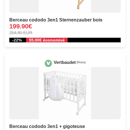
Berceau cododo 3en1 Sternenzauber bois
199.90€
254.90 EUR
-22%
55.00€ économisé
Vertbaudet
[Roba]
Berceau cododo 3en1 + gigoteuse