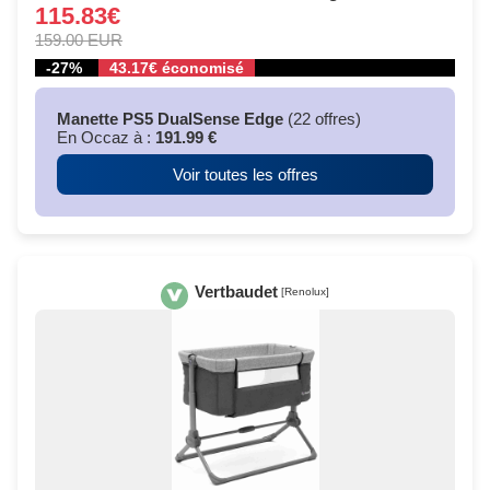
115.83€
159.00 EUR
-27%
43.17€ économisé
Manette PS5 DualSense Edge
(22 offres)
En Occaz à :
191.99 €
Voir toutes les offres
Vertbaudet
[Renolux]