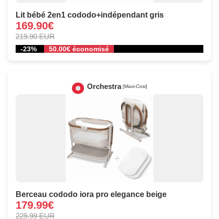
Lit bébé 2en1 cododo+indépendant gris
169.90€
219.90 EUR
-23%
50.00€ économisé
Orchestra
[Maxi-Cosi]
Berceau cododo iora pro elegance beige
179.99€
229.99 EUR