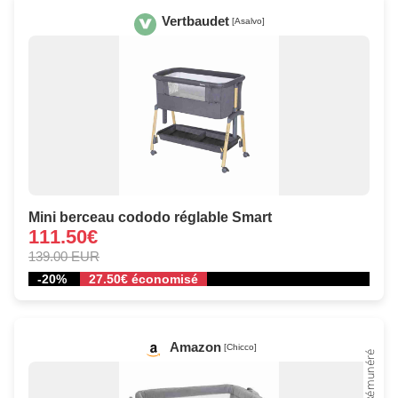
Vertbaudet
[Asalvo]
Mini berceau cododo réglable Smart
111.50€
139.00 EUR
-20%
27.50€ économisé
Amazon
[Chicco]