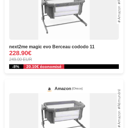
next2me magic evo Berceau cododo 11
228.90€
249.00 EUR
-8%
20.10€ économisé
Amazon
[Chicco]