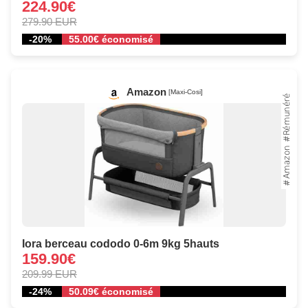
224.90€
279.90 EUR
-20%
55.00€ économisé
Amazon
[Maxi-Cosi]
Iora berceau cododo 0-6m 9kg 5hauts
159.90€
209.99 EUR
-24%
50.09€ économisé