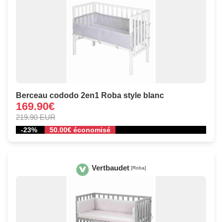
Berceau cododo 2en1 Roba style blanc
169.90€
219.90 EUR
-23%
50.00€ économisé
Vertbaudet
[Roba]