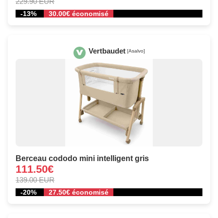
229.90 EUR
-13%
30.00€ économisé
Vertbaudet
[Asalvo]
Berceau cododo mini intelligent gris
111.50€
139.00 EUR
-20%
27.50€ économisé