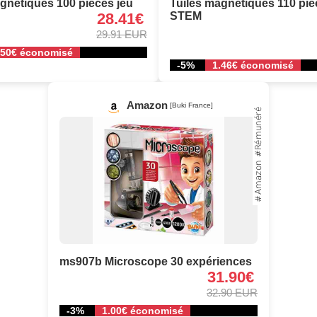
gnétiques 100 pièces jeu
Tuiles magnétiques 110 piè
28.41€
STEM
29.91 EUR
.50€ économisé
-5%
1.46€ économisé
Amazon
[Buki France]
ms907b Microscope 30 expériences
31.90€
32.90 EUR
-3%
1.00€ économisé