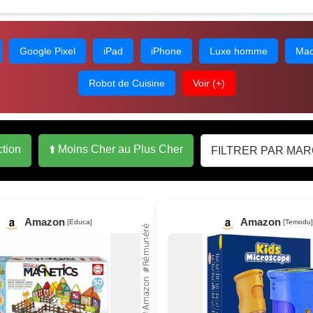
Google Pixel
iPad
iPhone
Luxe homme
Mac
Robot de Cuisine
Voir (+)
ction
⬆️ Moins Cher au Plus Cher
Amazon
Amazon
[Educa]
[Temodu]