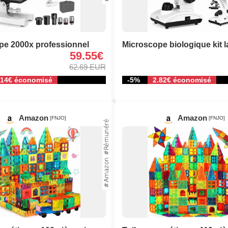
pe 2000x professionnel
Microscope biologique kit 
59.55€
62.69 EUR
.14€ économisé
-5%
2.82€ économisé
Amazon
Amazon
[FNJO]
[FNJO]