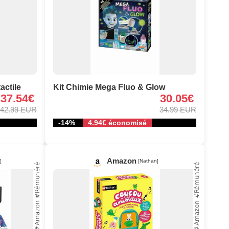
actile
Kit Chimie Mega Fluo & Glow
37.54€
30.05€
42.99 EUR
34.99 EUR
-14%
4.94€ économisé
Amazon
]
[Nathan]