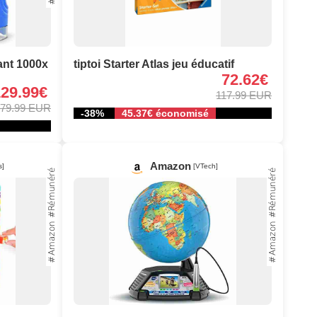
ant 1000x
tiptoi Starter Atlas jeu éducatif
72.62€
129.99€
117.99 EUR
79.99 EUR
-38%
45.37€ économisé
Amazon
s]
[VTech]