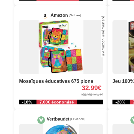
Amazon
[Nathan]
Mosaïques éducatives 675 pions
Jeu 100%
32.99€
39.99 EUR
-18%
7.00€ économisé
-20%
Vertbaudet
[Lexibook]