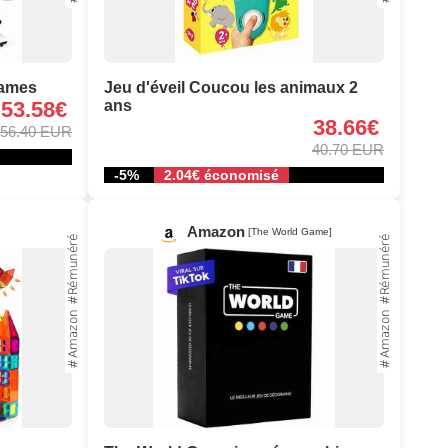
lames
Jeu d'éveil Coucou les animaux 2
53.58€
ans
38.66€
56.40 EUR
40.70 EUR
-5%
2.04€ économisé
Amazon
[The World Game]