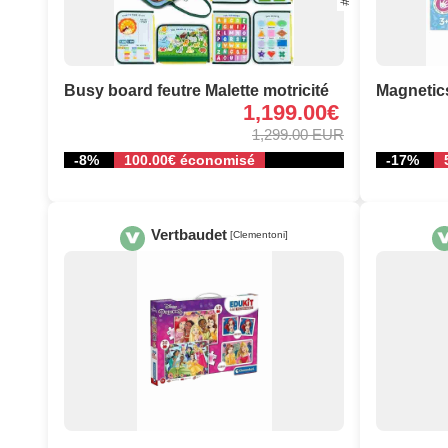
Busy board feutre Malette motricité
Magnetic
1,199.00€
1,299.00 EUR
-8%
100.00€ économisé
-17%
Vertbaudet
[Clementoni]