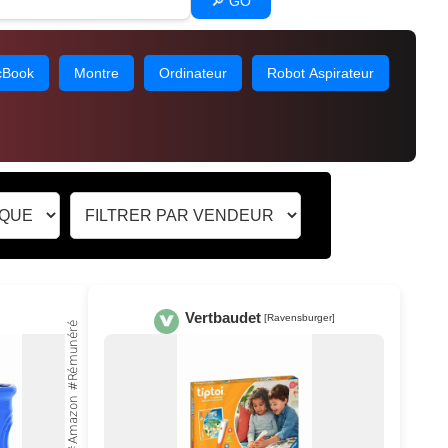
🔎 GO
Book
Montre
Ordinateur
Robot Aspirateur
Vertbaudet
[Ravensburger]