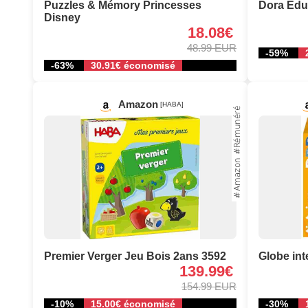
Puzzles & Mémory Princesses
Dora Eduk
Disney
18.08€
48.99 EUR
-59%
-63%
30.91€ économisé
Amazon
[HABA]
Premier Verger Jeu Bois 2ans 3592
Globe inte
139.99€
154.99 EUR
-10%
15.00€ économisé
-30%