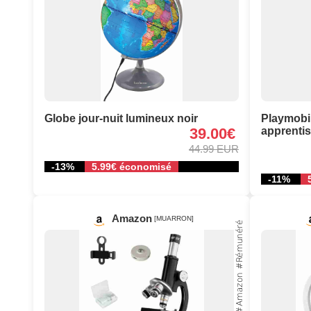
Globe jour-nuit lumineux noir
Playmobil
39.00€
apprenti
44.99 EUR
-13%
5.99€ économisé
-11%
Amazon
[MUARRON]