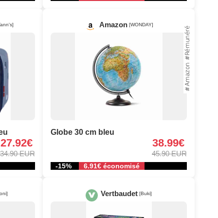
Amazon
Tann's]
[WONDAY]
leu
Globe 30 cm bleu
27.92€
38.99€
34.90 EUR
45.90 EUR
-15%
6.91€ économisé
Vertbaudet
oni]
[Buki]