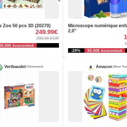
s Zoo 50 pcs 3D (20270)
Microscope numérique enf
249.99€
2,0"
299.99 EUR
1
50.00€ économisé
-28%
50.00€ économisé
Vertbaudet
Amazon
[Clementoni]
[Nene Toy