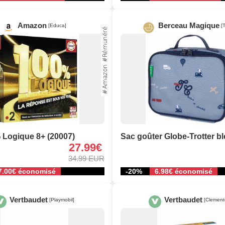
Amazon
Berceau Magique
[Educa]
[
 Logique 8+ (20007)
Sac goûter Globe-Trotter b
27.99€
34.99 EUR
7.00€ économisé
-20%
6.98€ économisé
Vertbaudet
Vertbaudet
[Playmobil]
[Clement