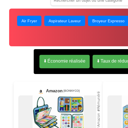
Air Fryer
Aspirateur Laveur
Broyeur Expresso
⬇️ Économie réalisée
⬇️ Taux de rédu
Amazon
[BONNYCO]