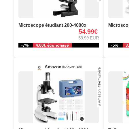
Microscope étudiant 200-4000x
Microsco
54.99€
58.99 EUR
-7%
4.00€ économisé
-5%
3
Amazon
[MAXLAPTER]