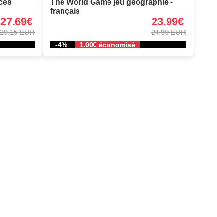
ces
The World Game jeu géographie -
français
27.69€
23.99€
29.15 EUR
24.99 EUR
-4%
1.00€ économisé