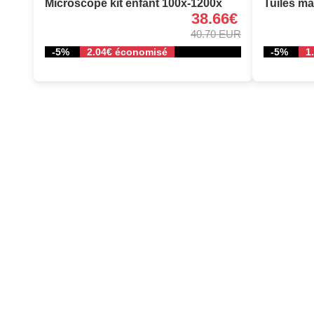
Microscope kit enfant 100x-1200x
Tuiles ma
38.66€
40.70 EUR
-5%
2.04€ économisé
-5%
1