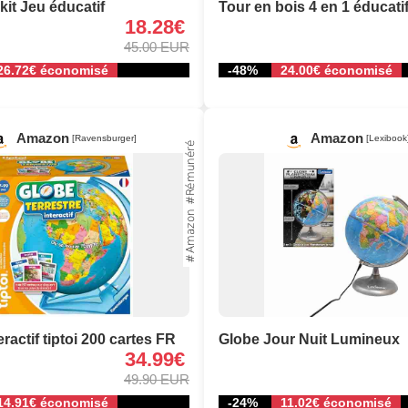
it Jeu éducatif
Tour en bois 4 en 1 éducati
18.28€
45.00 EUR
26.72€ économisé
-48%
24.00€ économisé
Amazon
Amazon
[Ravensburger]
[Lexibook
ractif tiptoi 200 cartes FR
Globe Jour Nuit Lumineux
34.99€
49.90 EUR
14.91€ économisé
-24%
11.02€ économisé