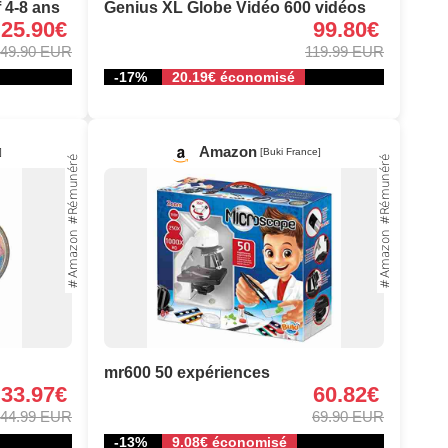
f 4-8 ans
Genius XL Globe Vidéo 600 vidéos
25.90€
99.80€
49.90 EUR
119.99 EUR
-17%
20.19€ économisé
Amazon
]
[Buki France]
mr600 50 expériences
33.97€
60.82€
44.99 EUR
69.90 EUR
-13%
9.08€ économisé