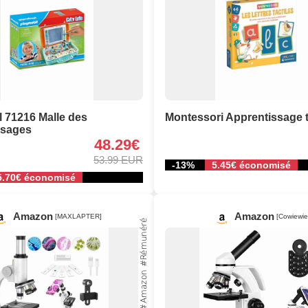
 71216 Malle des
Montessori Apprentissage t
ssages
48.29€
53.99 EUR
-13%
5.45€ économisé
5.70€ économisé
Amazon
Amazon
[MAXLAPTER]
[Cowiewie