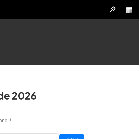
🔎
▦
 de 2026
nnel !