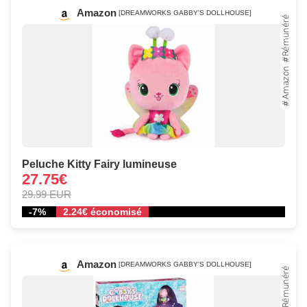
Amazon
[DREAMWORKS GABBY'S DOLLHOUSE]
Peluche Kitty Fairy lumineuse
27.75€
29.99 EUR
-7%
2.24€ économisé
Amazon
[DREAMWORKS GABBY'S DOLLHOUSE]