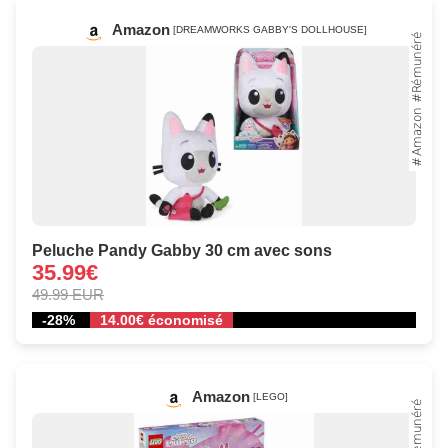
Amazon
[DREAMWORKS GABBY'S DOLLHOUSE]
Peluche Pandy Gabby 30 cm avec sons
35.99€
49.99 EUR
-28%
14.00€ économisé
Amazon
[LEGO]