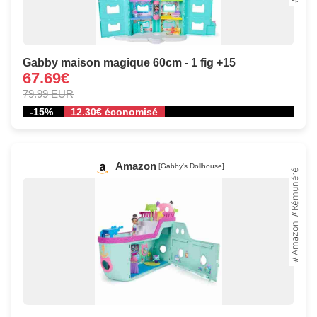
Gabby maison magique 60cm - 1 fig +15
67.69€
79.99 EUR
-15%
12.30€ économisé
Amazon
[Gabby's Dollhouse]