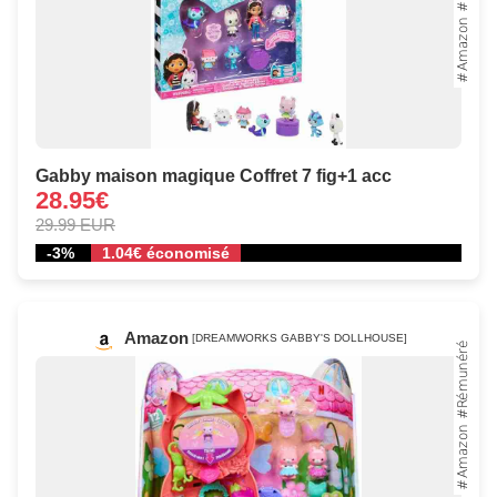
Gabby maison magique Coffret 7 fig+1 acc
28.95€
29.99 EUR
-3%
1.04€ économisé
Amazon
[DREAMWORKS GABBY'S DOLLHOUSE]