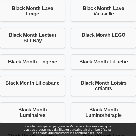
Black Month Lave
Black Month Lave
Linge
Vaisselle
Black Month Lecteur
Black Month LEGO
Blu-Ray
Black Month Lingerie
Black Month Lit bébé
Black Month Lit cabane
Black Month Loisirs
créatifs
Black Month
Black Month
Luminaires
Luminothérapie
Ce site participe au programme Partenaire Αmazοn ainsi qu'à
d'autres programmes d'affiliation et réalise ainsi un bénéfice sur
les achats qui remplissent les conditions requises.