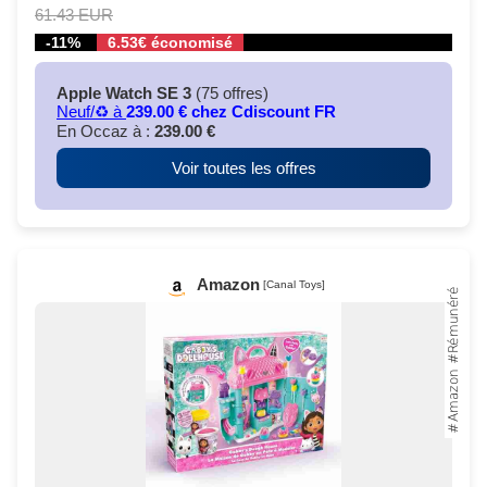
61.43 EUR
-11%
6.53€ économisé
Apple Watch SE 3
(75 offres)
Neuf/♻️ à
239.00 € chez Cdiscount FR
En Occaz à :
239.00 €
Voir toutes les offres
Amazon
[Canal Toys]