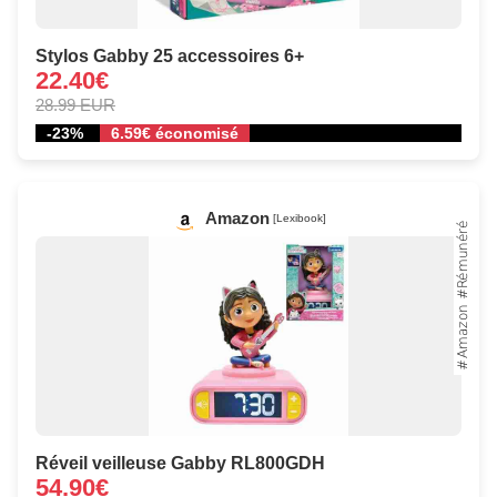
Stylos Gabby 25 accessoires 6+
22.40€
28.99 EUR
-23%
6.59€ économisé
Amazon
[Lexibook]
Réveil veilleuse Gabby RL800GDH
54.90€