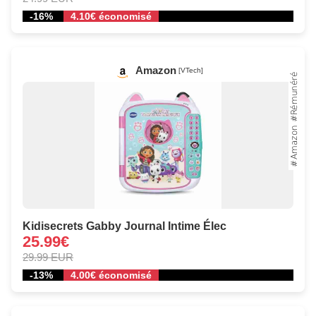
-16%
4.10€ économisé
Amazon
[VTech]
Kidisecrets Gabby Journal Intime Élec
25.99€
29.99 EUR
-13%
4.00€ économisé