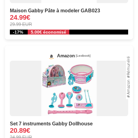
Maison Gabby Pâte à modeler GAB023
24.99€
29.99 EUR
-17%
5.00€ économisé
Amazon
[Lexibook]
Set 7 instruments Gabby Dollhouse
20.89€
24.99 EUR