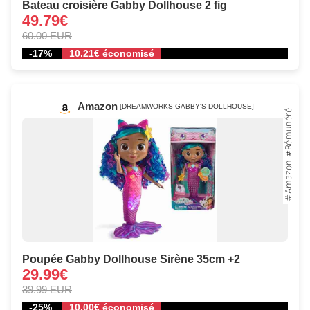
Bateau croisière Gabby Dollhouse 2 fig
49.79€
60.00 EUR
-17%
10.21€ économisé
Amazon
[DREAMWORKS GABBY'S DOLLHOUSE]
Poupée Gabby Dollhouse Sirène 35cm +2
29.99€
39.99 EUR
-25%
10.00€ économisé