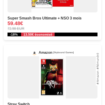
Super Smash Bros Ultimate + NSO 3 mois
59.48€
72.98 EUR
-18%
13.50€ économisé
Amazon
[Skybound Games]
Stray Switch