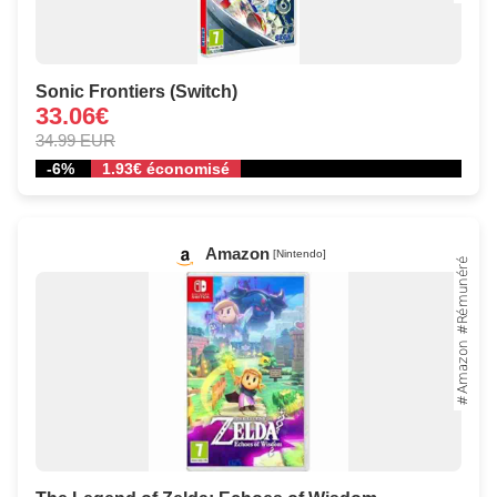
Sonic Frontiers (Switch)
33.06€
34.99 EUR
-6%
1.93€ économisé
Amazon
[Nintendo]