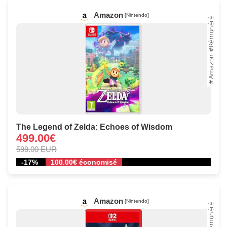
Amazon
[Nintendo]
The Legend of Zelda: Echoes of Wisdom
499.00€
599.00 EUR
-17%
100.00€ économisé
Amazon
[Nintendo]