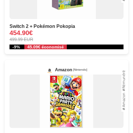
Switch 2 + Pokémon Pokopia
454.90€
499.99 EUR
-9%
45.09€ économisé
Amazon
[Nintendo]