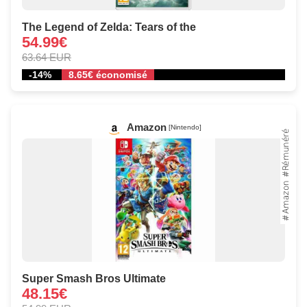
The Legend of Zelda: Tears of the
54.99€
63.64 EUR
-14%
8.65€ économisé
Amazon
[Nintendo]
Super Smash Bros Ultimate
48.15€