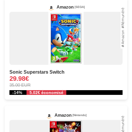
Amazon
[SEGA]
Sonic Superstars Switch
29.98€
35.00 EUR
-14%
5.02€ économisé
Amazon
[Nintendo]