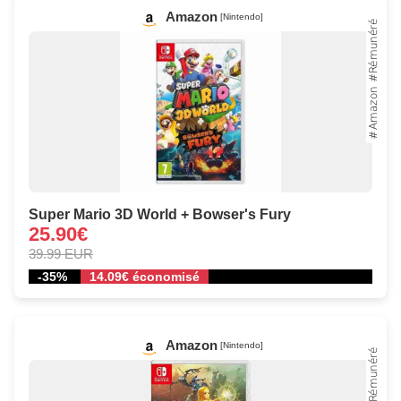
Amazon
[Nintendo]
Super Mario 3D World + Bowser's Fury
25.90€
39.99 EUR
-35%
14.09€ économisé
Amazon
[Nintendo]