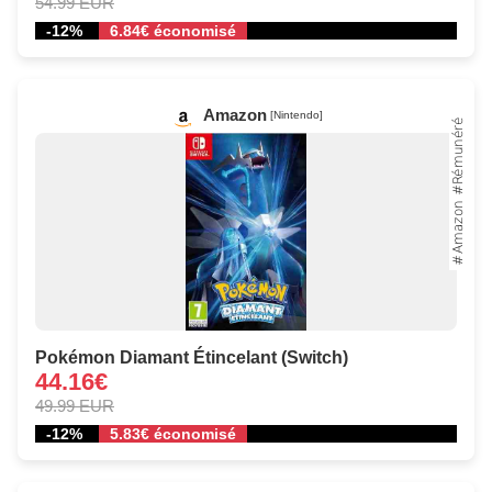
54.99 EUR
-12%
6.84€ économisé
Amazon
[Nintendo]
Pokémon Diamant Étincelant (Switch)
44.16€
49.99 EUR
-12%
5.83€ économisé