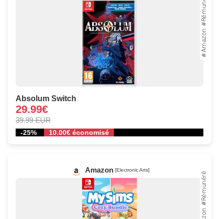
Absolum Switch
29.99€
39.99 EUR
-25%
10.00€ économisé
Amazon
[Electronic Arts]