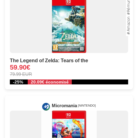
The Legend of Zelda: Tears of the
59.90€
79.99 EUR
-25%
20.09€ économisé
Micromania
[NINTENDO]