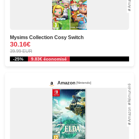
Mysims Collection Cosy Switch
30.16€
39.99 EUR
-25%
9.83€ économisé
Amazon
[Nintendo]