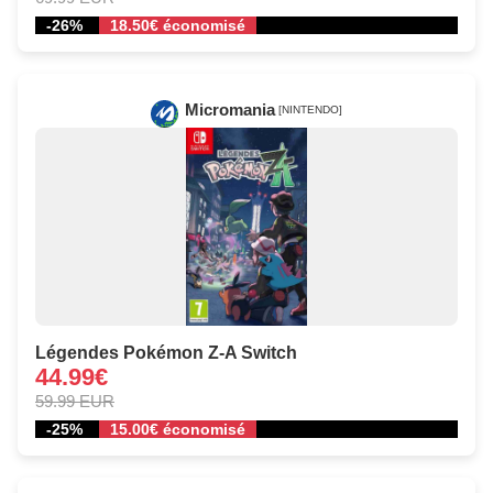
-26%
18.50€ économisé
Micromania
[NINTENDO]
Légendes Pokémon Z-A Switch
44.99€
59.99 EUR
-25%
15.00€ économisé