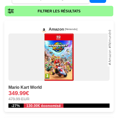
FILTRER LES RÉSULTATS
Amazon
[Nintendo]
Mario Kart World
349.99€
479.99 EUR
-27%
130.00€ économisé