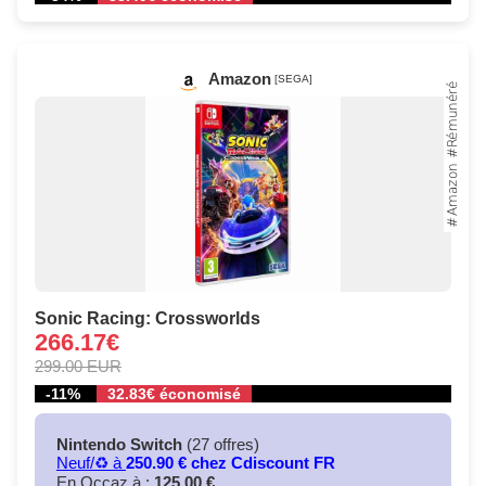
Amazon
[SEGA]
Sonic Racing: Crossworlds
266.17€
299.00 EUR
-11%
32.83€ économisé
Nintendo Switch
(27 offres)
Neuf/♻️ à
250.90 € chez Cdiscount FR
En Occaz à :
125.00 €