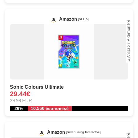
Amazon
[SEGA]
Sonic Colours Ultimate
29.44€
39.99 EUR
-26%
10.55€ économisé
Amazon
[Silver Lining Interactive]