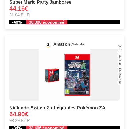
Super Mario Party Jamboree
44.16€
81.04 EUR
-46%
36.88€ économisé
Amazon
[Nintendo]
Nintendo Switch 2 + Légendes Pokémon ZA
64.90€
98.39 EUR
-34%
33.49€ économisé