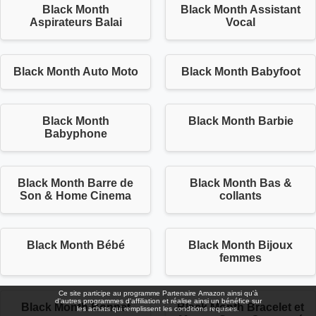
Black Month
Black Month Assistant
Aspirateurs Balai
Vocal
Black Month Auto Moto
Black Month Babyfoot
Black Month
Black Month Barbie
Babyphone
Black Month Barre de
Black Month Bas &
Son & Home Cinema
collants
Black Month Bébé
Black Month Bijoux
femmes
Ce site participe au programme Partenaire Αmazοn ainsi qu'à
d'autres programmes d'affiliation et réalise ainsi un bénéfice sur
Black Month Bonnet
Black Month Bracelet et
les achats qui remplissent les conditions requises.