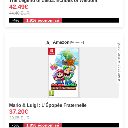
The Legend of Zelda: Echoes of Wisdom
42.49€
44.40 EUR
-4%
1.91€ économisé
Amazon
[Nintendo]
Mario & Luigi : L'Épopée Fraternelle
37.20€
39.05 EUR
-5%
1.85€ économisé