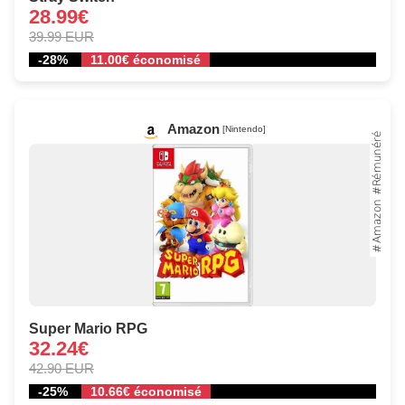
28.99€
39.99 EUR
-28%
11.00€ économisé
Amazon
[Nintendo]
Super Mario RPG
32.24€
42.90 EUR
-25%
10.66€ économisé