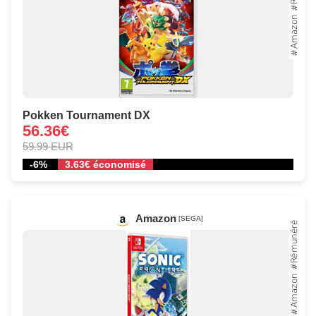
Pokken Tournament DX
56.36€
59.99 EUR
-6%
3.63€ économisé
Amazon
[SEGA]