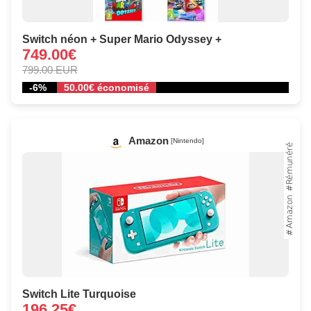
Switch néon + Super Mario Odyssey +
749.00€
799.00 EUR
-6%
50.00€ économisé
Amazon
[Nintendo]
Switch Lite Turquoise
196.25€