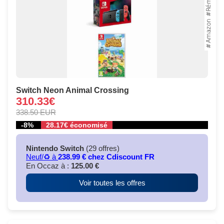
Switch Neon Animal Crossing
310.33€
338.50 EUR
-8%
28.17€ économisé
Nintendo Switch
(29 offres)
Neuf/♻️ à
238.99 € chez Cdiscount FR
En Occaz à :
125.00 €
Voir toutes les offres