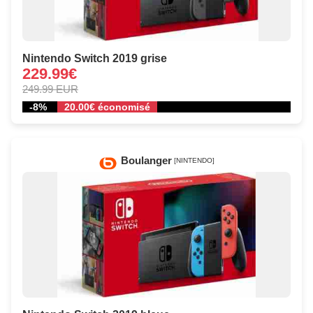
Nintendo Switch 2019 grise
229.99€
249.99 EUR
-8%
20.00€ économisé
Boulanger
[NINTENDO]