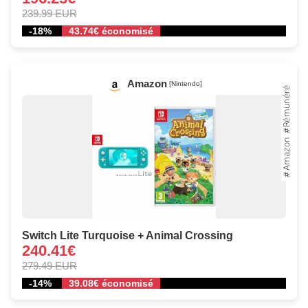
239.99 EUR
-18%
43.74€ économisé
Amazon
[Nintendo]
Switch Lite Turquoise + Animal Crossing
240.41€
279.49 EUR
-14%
39.08€ économisé