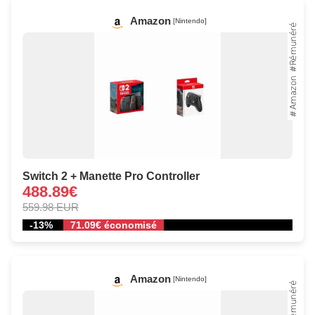
Amazon
[Nintendo]
Switch 2 + Manette Pro Controller
488.89€
559.98 EUR
-13%
71.09€ économisé
Amazon
[Nintendo]