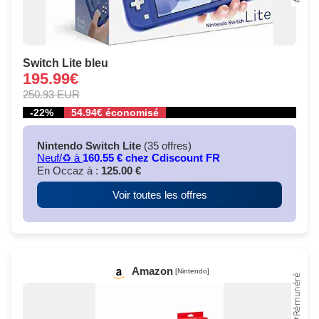
Switch Lite bleu
195.99€
250.93 EUR
-22%
54.94€ économisé
Nintendo Switch Lite
(35 offres)
Neuf/♻️ à
160.55 € chez Cdiscount FR
En Occaz à :
125.00 €
Voir toutes les offres
Amazon
[Nintendo]