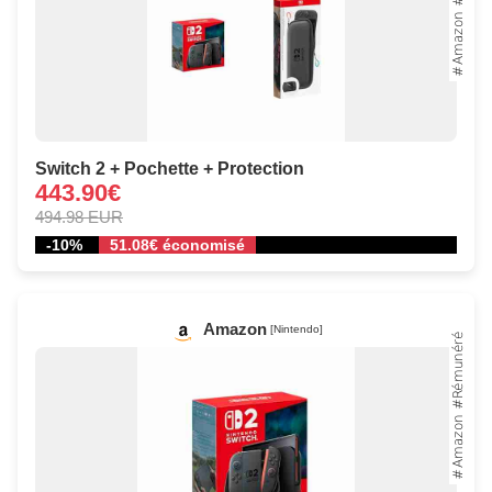
Switch 2 + Pochette + Protection
443.90€
494.98 EUR
-10%
51.08€ économisé
Amazon
[Nintendo]