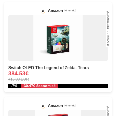
Amazon
[Nintendo]
Switch OLED The Legend of Zelda: Tears
384.53€
415.00 EUR
-7%
30.47€ économisé
Amazon
[Nintendo]