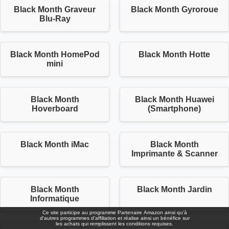
Black Month Graveur
Black Month Gyroroue
Blu-Ray
Black Month HomePod
Black Month Hotte
mini
Black Month
Black Month Huawei
Hoverboard
(Smartphone)
Black Month iMac
Black Month
Imprimante & Scanner
Black Month
Black Month Jardin
Informatique
Ce site participe au programme Partenaire Αmazοn ainsi qu'à
d'autres programmes d'affiliation et réalise ainsi un bénéfice sur
les achats qui remplissent les conditions requises.