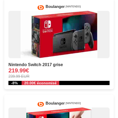
Boulanger
[NINTENDO]
Nintendo Switch 2017 grise
219.99€
239.99 EUR
-8%
20.00€ économisé
Boulanger
[NINTENDO]