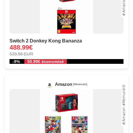
Switch 2 Donkey Kong Bananza
488.99€
539.98 EUR
-9%
50.99€ économisé
Amazon
[Nintendo]