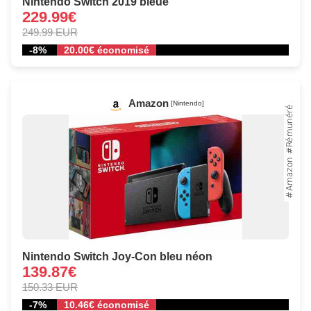
Nintendo Switch 2019 bleue
229.99€
249.99 EUR
-8%
20.00€ économisé
Amazon
[Nintendo]
Nintendo Switch Joy-Con bleu néon
139.87€
150.33 EUR
-7%
10.46€ économisé