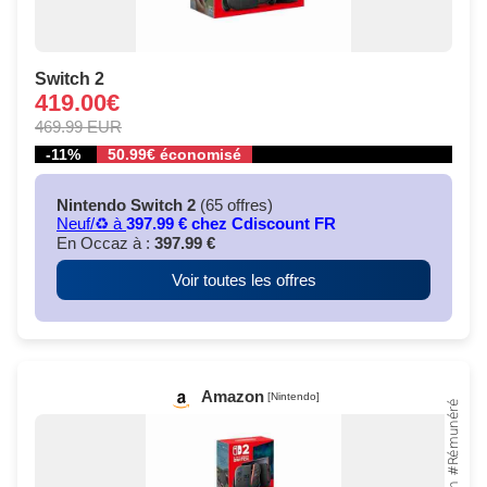
Switch 2
419.00€
469.99 EUR
-11%
50.99€ économisé
Nintendo Switch 2
(65 offres)
Neuf/♻️ à
397.99 € chez Cdiscount FR
En Occaz à :
397.99 €
Voir toutes les offres
Amazon
[Nintendo]