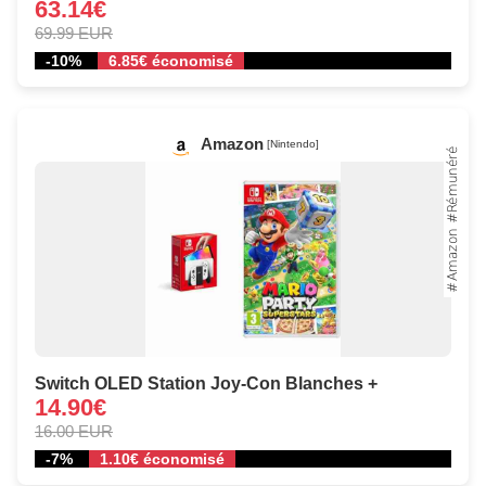
63.14€
69.99 EUR
-10%
6.85€ économisé
Amazon
[Nintendo]
Switch OLED Station Joy-Con Blanches +
14.90€
16.00 EUR
-7%
1.10€ économisé