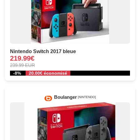
Nintendo Switch 2017 bleue
219.99€
239.99 EUR
-8%
20.00€ économisé
Boulanger
[NINTENDO]