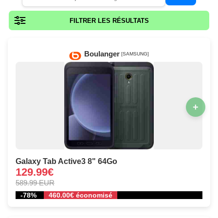
FILTRER LES RÉSULTATS
Boulanger
[SAMSUNG]
+
Galaxy Tab Active3 8" 64Go
129.99€
589.99 EUR
-78%
460.00€ économisé