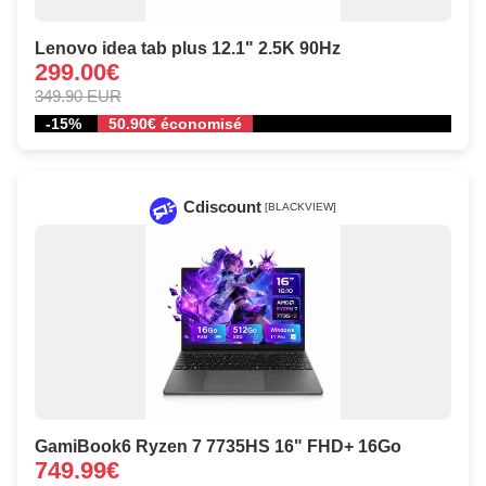
Lenovo idea tab plus 12.1" 2.5K 90Hz
299.00€
349.90 EUR
-15%
50.90€ économisé
Cdiscount
[BLACKVIEW]
GamiBook6 Ryzen 7 7735HS 16" FHD+ 16Go
749.99€