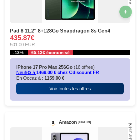
+
Pad 8 11.2" 8+128Go Snapdragon 8s Gen4
435.87€
501.00 EUR
-13%
65.13€ économisé
iPhone 17 Pro Max 256Go
(16 offres)
Neuf/♻️ à
1469.00 € chez Cdiscount FR
En Occaz à :
1159.00 €
Voir toutes les offres
Amazon
[XIAOMI]