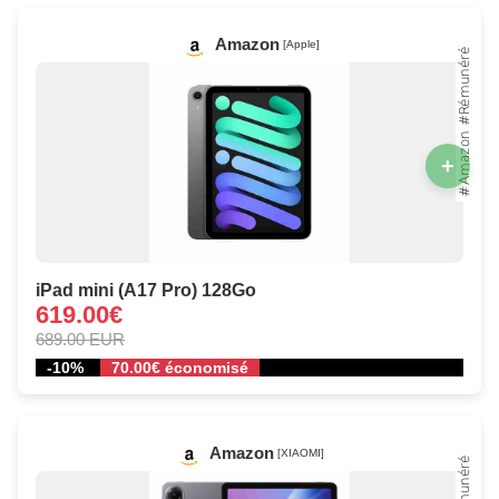
Amazon
[Apple]
+
iPad mini (A17 Pro) 128Go
619.00€
689.00 EUR
-10%
70.00€ économisé
Amazon
[XIAOMI]