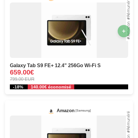
+
Galaxy Tab S9 FE+ 12.4" 256Go Wi‑Fi S
659.00€
799.00 EUR
-18%
140.00€ économisé
Amazon
[Samsung]