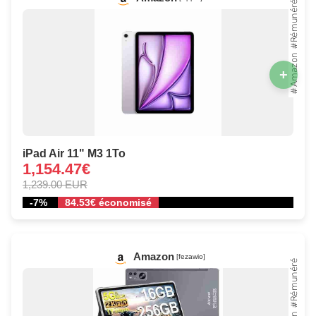
+
iPad Air 11" M3 1To
1,154.47€
1,239.00 EUR
-7%
84.53€ économisé
Amazon
[fezawio]