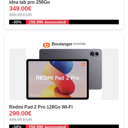
idea tab pro 256Go
349.00€
499.99 EUR
-30%
150.99€ économisé
Boulanger
[XIAOMI]
Redmi Pad 2 Pro 128Go Wi‑Fi
299.00€
449.99 EUR
-34%
150.99€ économisé