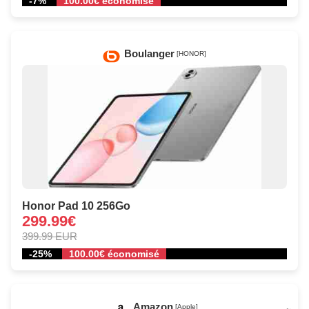
-7%
100.00€ économisé
Boulanger
[HONOR]
Honor Pad 10 256Go
299.99€
399.99 EUR
-25%
100.00€ économisé
Amazon
[Apple]