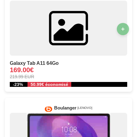
+
Galaxy Tab A11 64Go
169.00€
219.99 EUR
-23%
50.99€ économisé
Boulanger
[LENOVO]