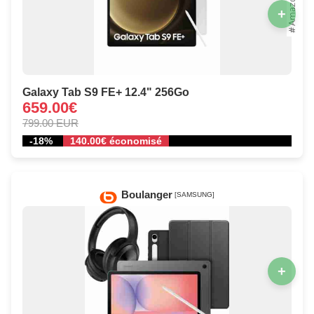
+
Galaxy Tab S9 FE+ 12.4" 256Go
659.00€
799.00 EUR
-18%
140.00€ économisé
Boulanger
[SAMSUNG]
+