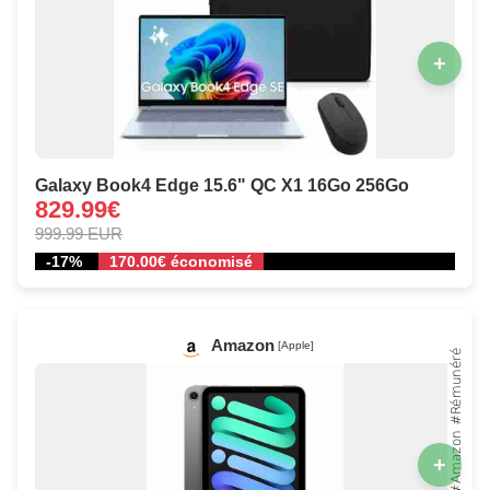
+
Galaxy Book4 Edge 15.6" QC X1 16Go 256Go
829.99€
999.99 EUR
-17%
170.00€ économisé
Amazon
[Apple]
+