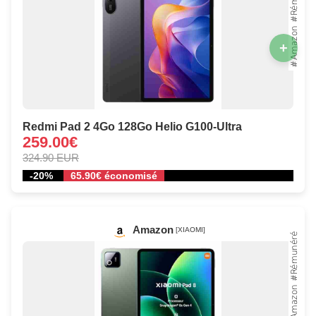
+
Redmi Pad 2 4Go 128Go Helio G100-Ultra
259.00€
324.90 EUR
-20%
65.90€ économisé
Amazon
[XIAOMI]