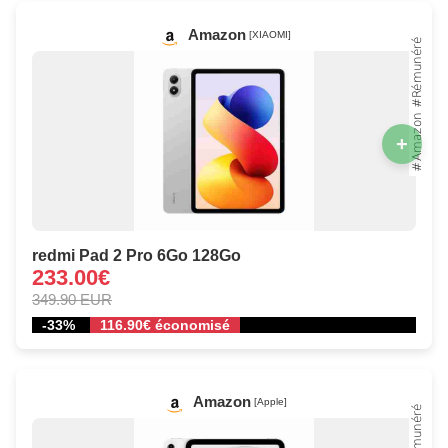
Amazon
[XIAOMI]
+
redmi Pad 2 Pro 6Go 128Go
233.00€
349.90 EUR
-33%
116.90€ économisé
Amazon
[Apple]