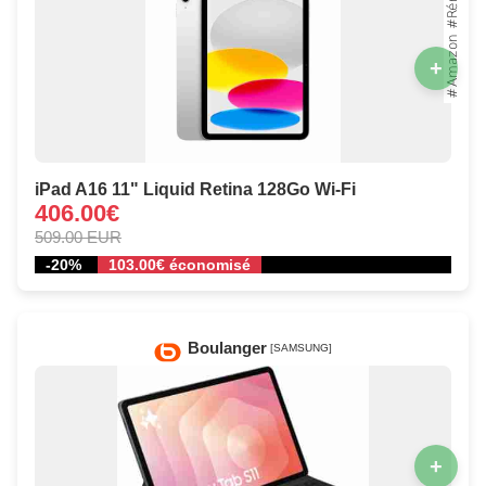
+
iPad A16 11" Liquid Retina 128Go Wi‑Fi
406.00€
509.00 EUR
-20%
103.00€ économisé
Boulanger
[SAMSUNG]
+