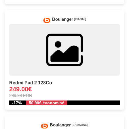
Boulanger
[XIAOMI]
Redmi Pad 2 128Go
249.00€
299.99 EUR
-17%
50.99€ économisé
Boulanger
[SAMSUNG]