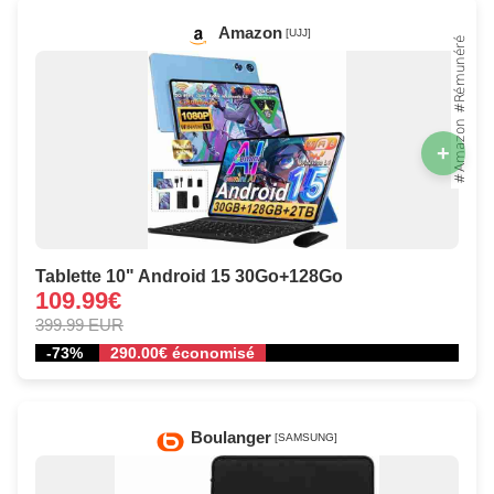
Amazon
[UJJ]
+
Tablette 10" Android 15 30Go+128Go
109.99€
399.99 EUR
-73%
290.00€ économisé
Boulanger
[SAMSUNG]