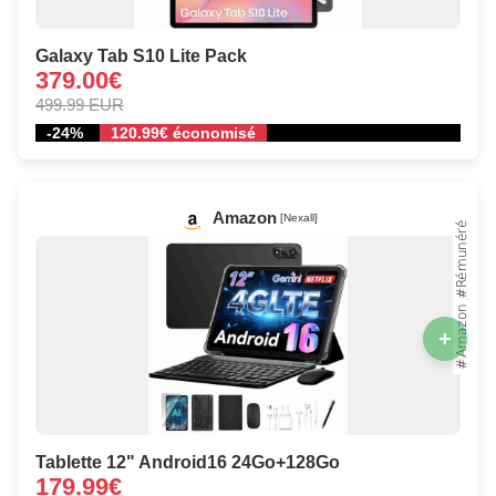
Galaxy Tab S10 Lite Pack
379.00€
499.99 EUR
-24%
120.99€ économisé
Amazon
[Nexall]
+
Tablette 12" Android16 24Go+128Go
179.99€