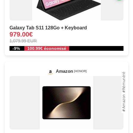
Galaxy Tab S11 128Go + Keyboard
979.00€
1,079.99 EUR
-9%
100.99€ économisé
Amazon
[HONOR]