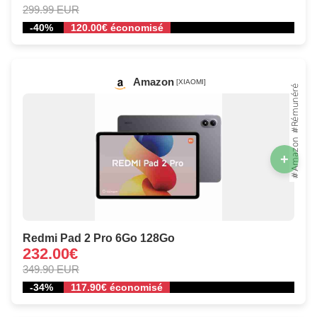
299.99 EUR
-40%
120.00€ économisé
Amazon
[XIAOMI]
+
Redmi Pad 2 Pro 6Go 128Go
232.00€
349.90 EUR
-34%
117.90€ économisé