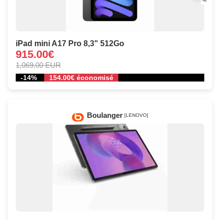
iPad mini A17 Pro 8,3" 512Go
915.00€
1,069.00 EUR
-14%
154.00€ économisé
Boulanger
[LENOVO]