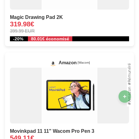
Magic Drawing Pad 2K
319.98€
399.99 EUR
-20%
80.01€ économisé
Amazon
[Wacom]
+
Movinkpad 11 11" Wacom Pro Pen 3
549.11€