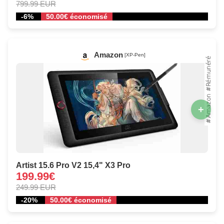
799.99 EUR
-6%
50.00€ économisé
Amazon
[XP-Pen]
+
Artist 15.6 Pro V2 15,4" X3 Pro
199.99€
249.99 EUR
-20%
50.00€ économisé