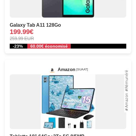
Galaxy Tab A11 128Go
199.99€
259.99 EUR
-23%
60.00€ économisé
Amazon
[SUAAT]