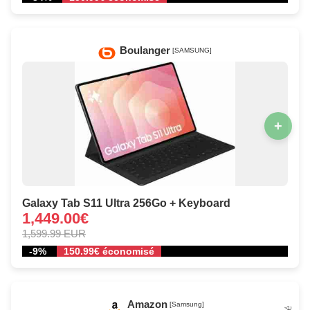
Boulanger
[SAMSUNG]
+
Galaxy Tab S11 Ultra 256Go + Keyboard
1,449.00€
1,599.99 EUR
-9%
150.99€ économisé
Amazon
[Samsung]