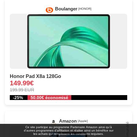
Boulanger
[HONOR]
Honor Pad X8a 128Go
149.99€
199.99 EUR
-25%
50.00€ économisé
Amazon
[Apple]
Ce site participe au programme Partenaire Αmazοn ainsi qu'à
d'autres programmes d'affiliation et réalise ainsi un bénéfice sur
les achats qui remplissent les conditions requises.