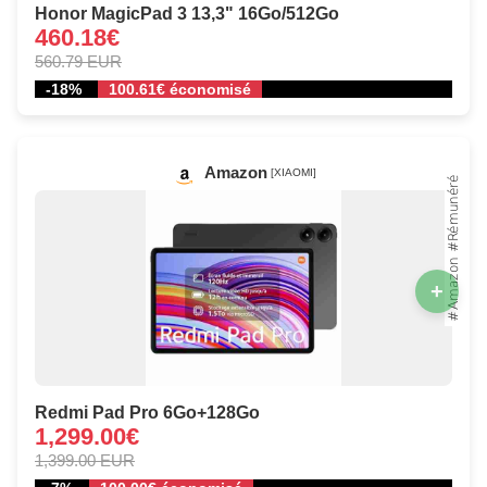
Honor MagicPad 3 13,3" 16Go/512Go
460.18€
560.79 EUR
-18%
100.61€ économisé
Amazon
[XIAOMI]
+
Redmi Pad Pro 6Go+128Go
1,299.00€
1,399.00 EUR