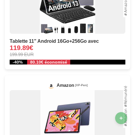
Tablette 11" Android 16Go+256Go avec
119.89€
199.99 EUR
-40%
80.10€ économisé
Amazon
[XP-Pen]
+