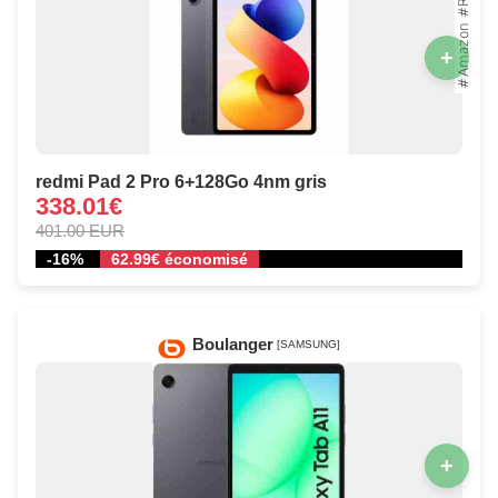
+
redmi Pad 2 Pro 6+128Go 4nm gris
338.01€
401.00 EUR
-16%
62.99€ économisé
Boulanger
[SAMSUNG]
+