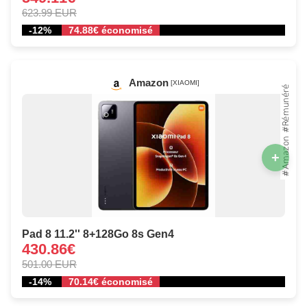
623.99 EUR
-12%
74.88€ économisé
Amazon
[XIAOMI]
+
Pad 8 11.2'' 8+128Go 8s Gen4
430.86€
501.00 EUR
-14%
70.14€ économisé