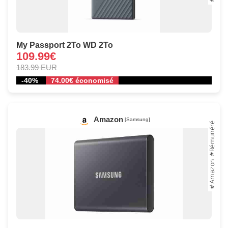
My Passport 2To WD 2To
109.99€
183.99 EUR
-40%
74.00€ économisé
Amazon
[Samsung]