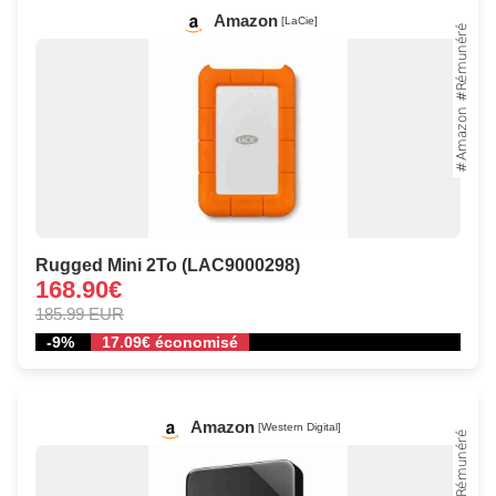
Amazon
[LaCie]
Rugged Mini 2To (LAC9000298)
168.90€
185.99 EUR
-9%
17.09€ économisé
Amazon
[Western Digital]