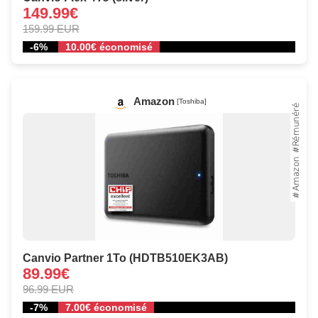
149.99€
159.99 EUR
-6%
10.00€ économisé
Amazon
[Toshiba]
Canvio Partner 1To (HDTB510EK3AB)
89.99€
96.99 EUR
-7%
7.00€ économisé