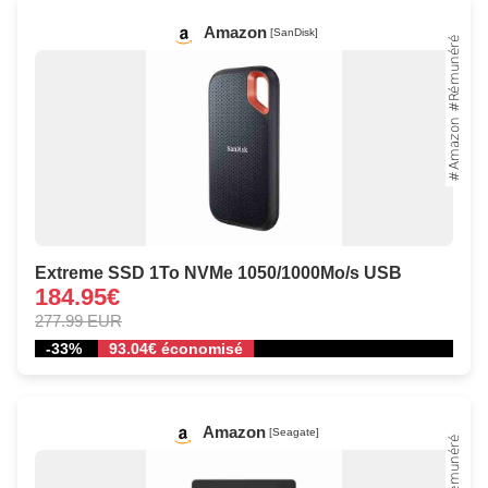
Amazon
[SanDisk]
Extreme SSD 1To NVMe 1050/1000Mo/s USB
184.95€
277.99 EUR
-33%
93.04€ économisé
Amazon
[Seagate]