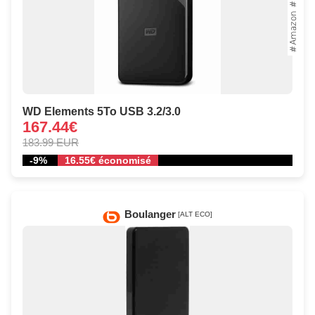
WD Elements 5To USB 3.2/3.0
167.44€
183.99 EUR
-9%
16.55€ économisé
Boulanger
[ALT ECO]