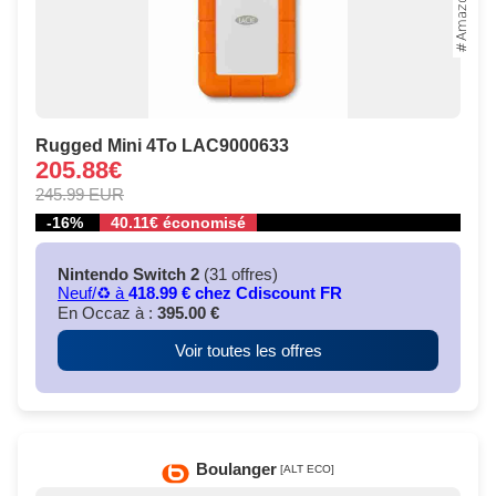
Rugged Mini 4To LAC9000633
205.88€
245.99 EUR
-16%
40.11€ économisé
Nintendo Switch 2
(31 offres)
Neuf/♻️ à
418.99 € chez Cdiscount FR
En Occaz à :
395.00 €
Voir toutes les offres
Boulanger
[ALT ECO]