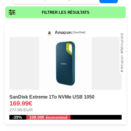
FILTRER LES RÉSULTATS
Amazon
[SanDisk]
SanDisk Extreme 1To NVMe USB 1050
169.99€
277.99 EUR
-39%
108.00€ économisé