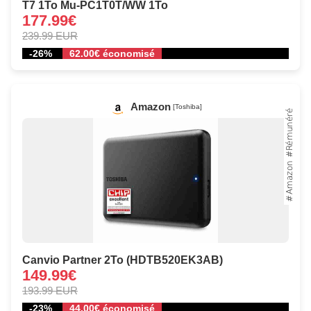
T7 1To Mu-PC1T0T/WW 1To
177.99€
239.99 EUR
-26%
62.00€ économisé
Amazon
[Toshiba]
Canvio Partner 2To (HDTB520EK3AB)
149.99€
193.99 EUR
-23%
44.00€ économisé