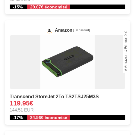
-15%
29.07€ économisé
Amazon
[Transcend]
Transcend StoreJet 2To TS2TSJ25M3S
119.95€
144.51 EUR
-17%
24.56€ économisé