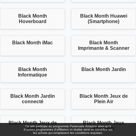
Black Month
Black Month Huawei
Hoverboard
(Smartphone)
Black Month iMac
Black Month
Imprimante & Scanner
Black Month
Black Month Jardin
Informatique
Black Month Jardin
Black Month Jeux de
connecté
Plein Air
Black Month Jeux de
Black Month Jeux
Ce site participe au programme Partenaire Αmazοn ainsi qu'à
Switch
éducatifs
d'autres programmes d'affiliation et réalise ainsi un bénéfice sur
les achats qui remplissent les conditions requises.