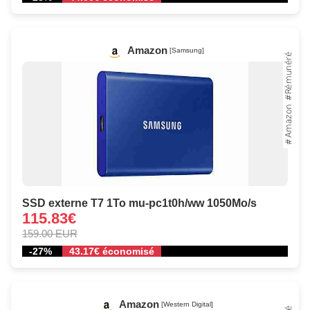
Amazon
[Samsung]
SSD externe T7 1To mu-pc1t0h/ww 1050Mo/s
115.83€
159.00 EUR
-27%
43.17€ économisé
Amazon
[Western Digital]