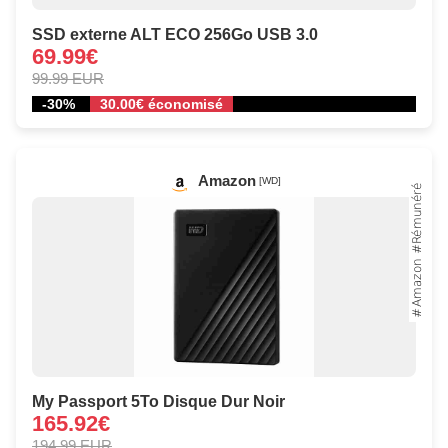
SSD externe ALT ECO 256Go USB 3.0
69.99€
99.99 EUR
-30%
30.00€ économisé
Amazon
[WD]
My Passport 5To Disque Dur Noir
165.92€
194.99 EUR