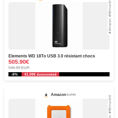
Elements WD 18To USB 3.0 résistant chocs
505.90€
546.99 EUR
-8%
41.09€ économisé
Amazon
[LaCie]