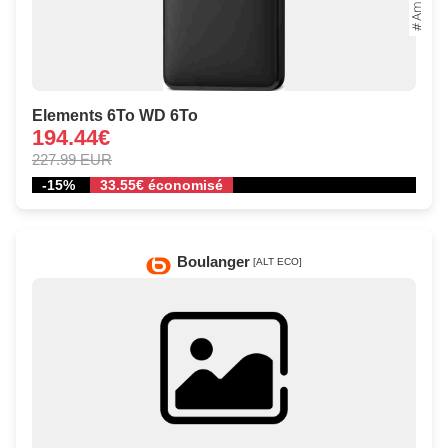
Elements 6To WD 6To
194.44€
227.99 EUR
-15%
33.55€ économisé
Boulanger
[ALT ECO]