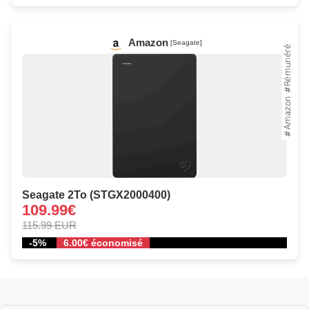
Amazon
[Seagate]
Seagate 2To (STGX2000400)
109.99€
115.99 EUR
-5%
6.00€ économisé