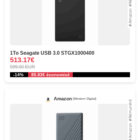
1To Seagate USB 3.0 STGX1000400
513.17€
599.00 EUR
-14%
85.83€ économisé
Amazon
[Western Digital]