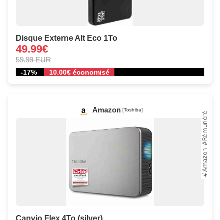
Disque Externe Alt Eco 1To
49.99€
59.99 EUR
-17%
10.00€ économisé
Amazon
[Toshiba]
Canvio Flex 4To (silver)