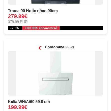
Trama 90 Hotte déco 90cm
279.99€
379.99 EUR
-26%
100.00€ économisé
Conforama
[ELICA]
Kelia WH/A/60 59.8 cm
199.99€