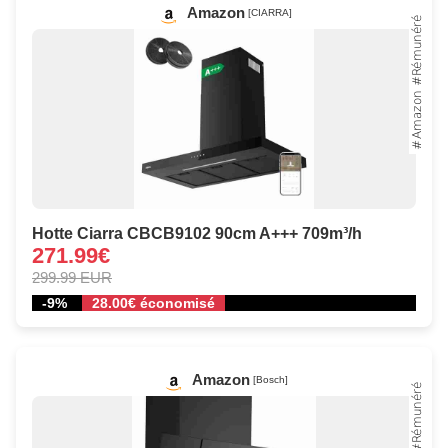
Amazon
[CIARRA]
Hotte Ciarra CBCB9102 90cm A+++ 709m³/h
271.99€
299.99 EUR
-9%
28.00€ économisé
Amazon
[Bosch]