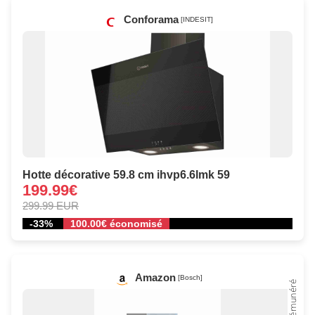
Conforama
[INDESIT]
Hotte décorative 59.8 cm ihvp6.6lmk 59
199.99€
299.99 EUR
-33%
100.00€ économisé
Amazon
[Bosch]