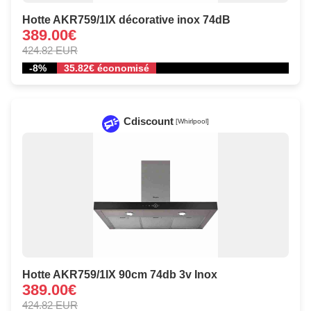
Hotte AKR759/1IX décorative inox 74dB
389.00€
424.82 EUR
-8%
35.82€ économisé
Cdiscount
[Whirlpool]
Hotte AKR759/1IX 90cm 74db 3v Inox
389.00€
424.82 EUR