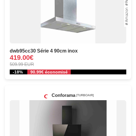
dwb95cc30 Série 4 90cm inox
419.00€
509.99 EUR
-18%
90.99€ économisé
Conforama
[TURBOAIR]