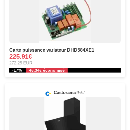
Carte puissance variateur DHD584XE1
225.91€
272.25 EUR
-17%
46.34€ économisé
Castorama
[Beko]