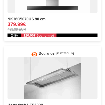
NK36C5070US 90 cm
379.99€
499.99 EUR
-24%
120.00€ économisé
Boulanger
[ELECTROLUX]