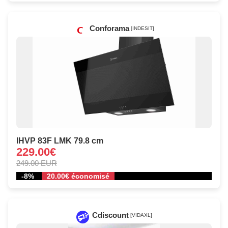
Conforama
[INDESIT]
IHVP 83F LMK 79.8 cm
229.00€
249.00 EUR
-8%
20.00€ économisé
Cdiscount
[VIDAXL]