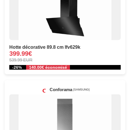
Hotte décorative 89.8 cm lfv629k
399.99€
539.99 EUR
-26%
140.00€ économisé
Conforama
[SAMSUNG]