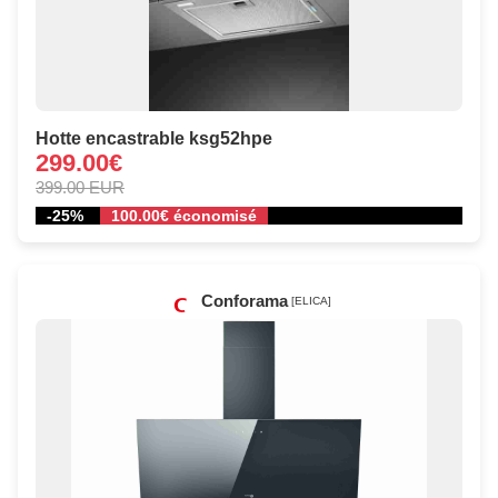
Hotte encastrable ksg52hpe
299.00€
399.00 EUR
-25%
100.00€ économisé
Conforama
[ELICA]