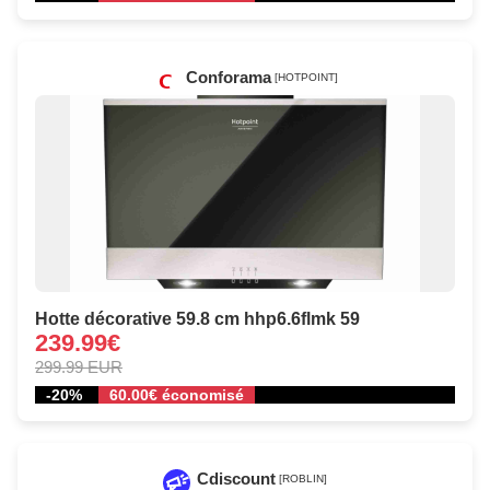
Conforama
[HOTPOINT]
Hotte décorative 59.8 cm hhp6.6flmk 59
239.99€
299.99 EUR
-20%
60.00€ économisé
Cdiscount
[ROBLIN]