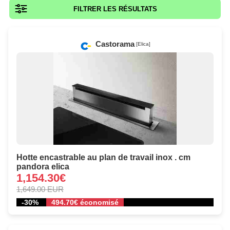
FILTRER LES RÉSULTATS
Castorama
[Elica]
Hotte encastrable au plan de travail inox . cm
pandora elica
1,154.30€
1,649.00 EUR
-30%
494.70€ économisé