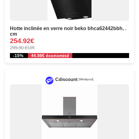
Hotte inclinée en verre noir beko bhca62442bbh, .
cm
254.92€
299.90 EUR
-15%
44.98€ économisé
Cdiscount
[Whirlpool]