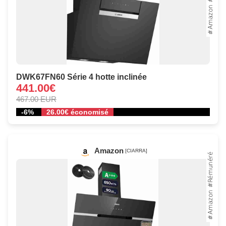
DWK67FN60 Série 4 hotte inclinée
441.00€
467.00 EUR
-6%
26.00€ économisé
Amazon
[CIARRA]