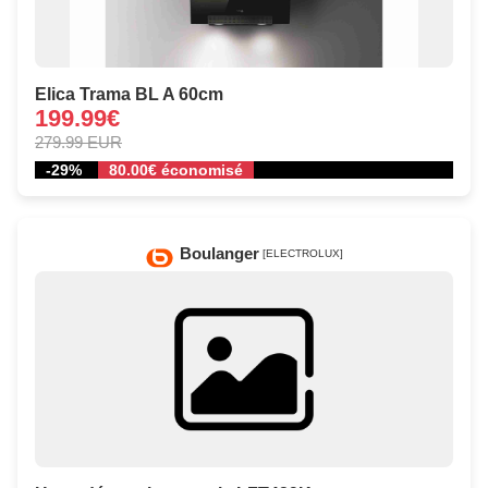
Elica Trama BL A 60cm
199.99€
279.99 EUR
-29%
80.00€ économisé
Boulanger
[ELECTROLUX]