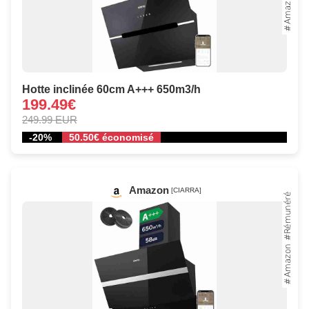
Hotte inclinée 60cm A+++ 650m3/h
199.49€
249.99 EUR
-20%
50.50€ économisé
Amazon
[CIARRA]