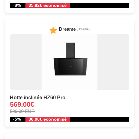
-8%
35.82€ économisé
Dreame
[Dreame]
Hotte inclinée HZ60 Pro
569.00€
599.00 EUR
-5%
30.00€ économisé