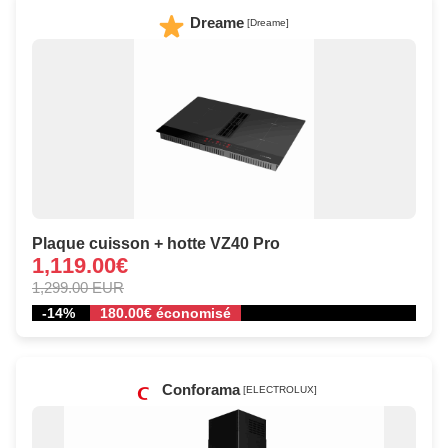
Dreame
[Dreame]
Plaque cuisson + hotte VZ40 Pro
1,119.00€
1,299.00 EUR
-14%
180.00€ économisé
Conforama
[ELECTROLUX]