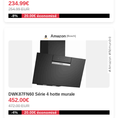
234.99€
254.99 EUR
-8%
20.00€ économisé
Amazon
[Bosch]
DWK87FN60 Série 4 hotte murale
452.00€
472.00 EUR
-4%
20.00€ économisé