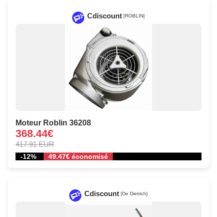
Cdiscount
[ROBLIN]
Moteur Roblin 36208
368.44€
417.91 EUR
-12%
49.47€ économisé
Cdiscount
[De Dietrich]