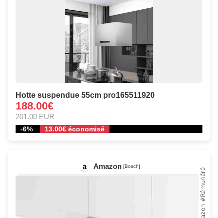
Hotte suspendue 55cm pro165511920
188.00€
201.00 EUR
-6%
13.00€ économisé
Amazon
[Bosch]