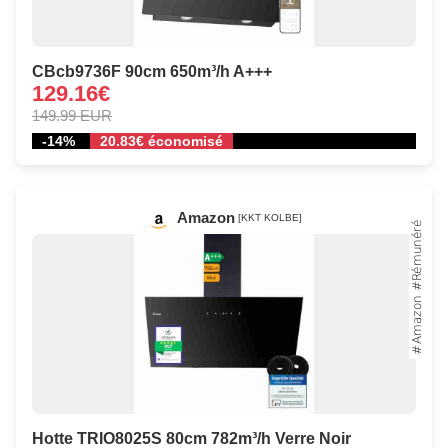
CBcb9736F 90cm 650m³/h A+++
129.16€
149.99 EUR
-14%
20.83€ économisé
Amazon
[KKT KOLBE]
Hotte TRIO8025S 80cm 782m³/h Verre Noir