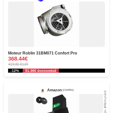
Moteur Roblin 31BM071 Confort Pro
368.44€
419.80 EUR
-12%
51.36€ économisé
Amazon
[CIARRA]