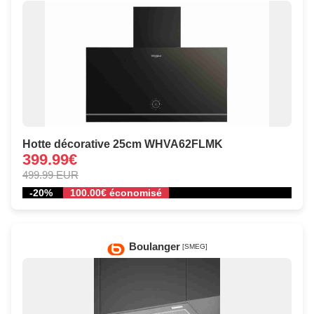
Hotte décorative 25cm WHVA62FLMK
399.99€
499.99 EUR
-20%
100.00€ économisé
Boulanger
[SMEG]