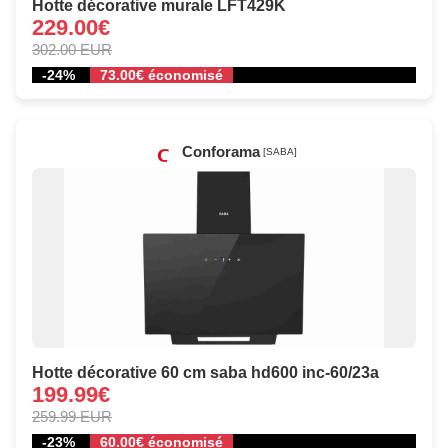
Hotte décorative murale LFT429K
229.00€
302.00 EUR
-24%
73.00€ économisé
Conforama
[SABA]
Hotte décorative 60 cm saba hd600 inc-60/23a
199.99€
259.99 EUR
-23%
60.00€ économisé