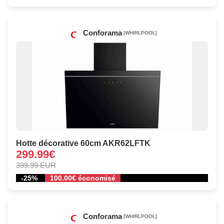
Conforama
[WHIRLPOOL]
Hotte décorative 60cm AKR62LFTK
299.99€
399.99 EUR
-25%
100.00€ économisé
Conforama
[WHIRLPOOL]