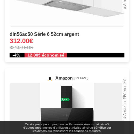
dln56ac50 Série 6 52cm argent
312.00€
324.00 EUR
-4%
12.00€ économisé
Amazon
[SNDOAS]
Ce site participe au programme Partenaire Αmazοn ainsi qu'à
d'autres programmes d'affiliation et réalise ainsi un bénéfice sur
les achats qui remplissent les conditions requises.