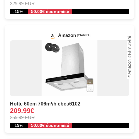
329.99 EUR
-15%
50.00€ économisé
Amazon
[CIARRA]
Hotte 60cm 706m³/h cbcs6102
209.99€
259.99 EUR
-19%
50.00€ économisé