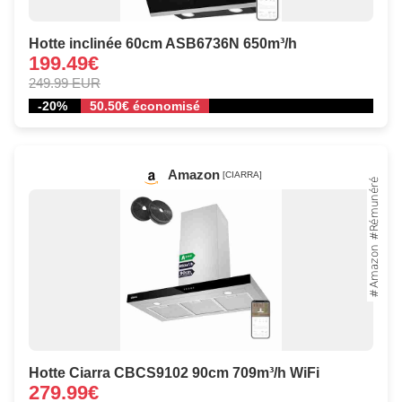
Hotte inclinée 60cm ASB6736N 650m³/h
199.49€
249.99 EUR
-20%
50.50€ économisé
Amazon
[CIARRA]
Hotte Ciarra CBCS9102 90cm 709m³/h WiFi
279.99€