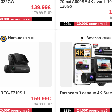
e 322GW
70mai A800SE 4K avant+1
139.99€
128Go
179.99 EUR
1
40.00€ économisé
-20%
30.00€ économisé
Norauto
Amazon
[Pioneer]
[Jzones]
 VREC-Z710SH
Dashcam 3 canaux 4K Star
159.99€
184.99 EUR
25.00€ économisé
-27%
24.00€ économisé