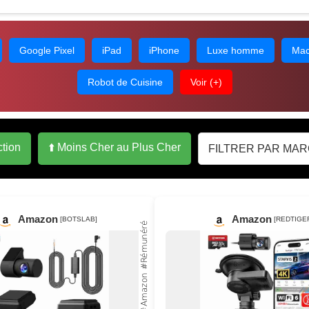
Google Pixel
iPad
iPhone
Luxe homme
Mac
Robot de Cuisine
Voir (+)
ction
⬆️ Moins Cher au Plus Cher
Amazon
Amazon
[BOTSLAB]
[REDTIGE