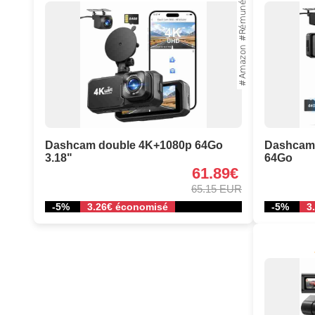
Dashcam double 4K+1080p 64Go
Dashcam 
3.18"
64Go
61.89€
65.15 EUR
-5%
3.26€ économisé
-5%
3