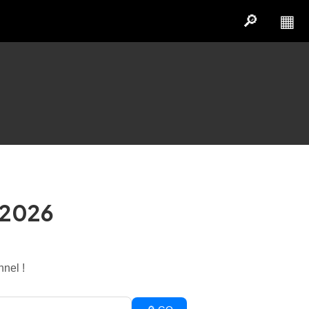
🔎
▦
 2026
nnel !