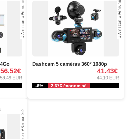
64Go
Dashcam 5 caméras 360° 1080p
56.52€
41.43€
59.49 EUR
44.10 EUR
-6%
2.67€ économisé
]