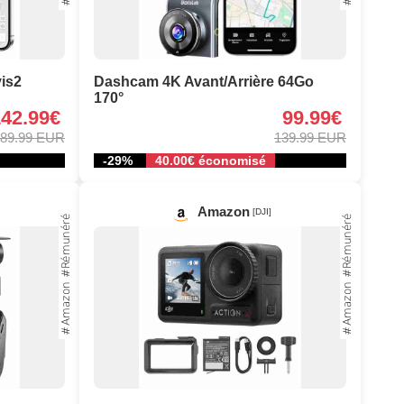
is2
Dashcam 4K Avant/Arrière 64Go
170°
142.99€
99.99€
89.99 EUR
139.99 EUR
-29%
40.00€ économisé
Amazon
[DJI]