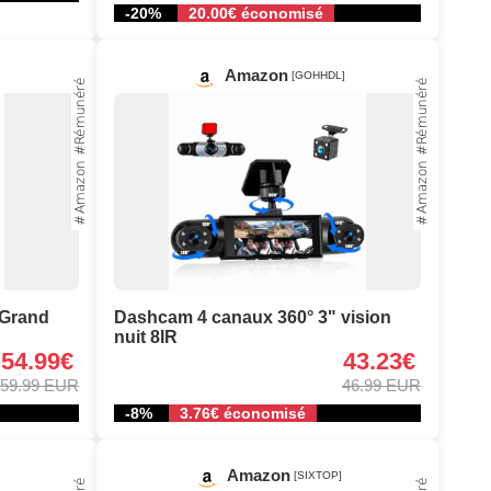
-20%
20.00€ économisé
Amazon
[GOHHDL]
 Grand
Dashcam 4 canaux 360° 3" vision
nuit 8IR
54.99€
43.23€
59.99 EUR
46.99 EUR
-8%
3.76€ économisé
Amazon
[SIXTOP]