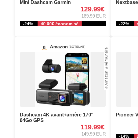
Mini Dashcam Garmin
Nextbas
129.99€
169.99 EUR
-24%
40.00€ économisé
-22%
Amazon
[BOTSLAB]
Dashcam 4K avant+arrière 170°
Pioneer
64Go GPS
119.99€
149.99 EUR
-14%