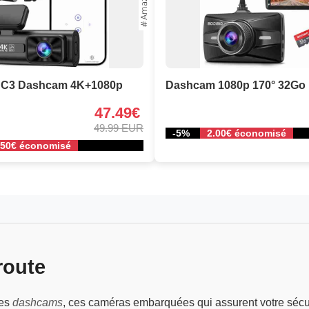
 C3 Dashcam 4K+1080p
Dashcam 1080p 170° 32Go
47.49€
49.99 EUR
-5%
2.00€ économisé
.50€ économisé
route
des
dashcams
, ces caméras embarquées qui assurent votre sécuri