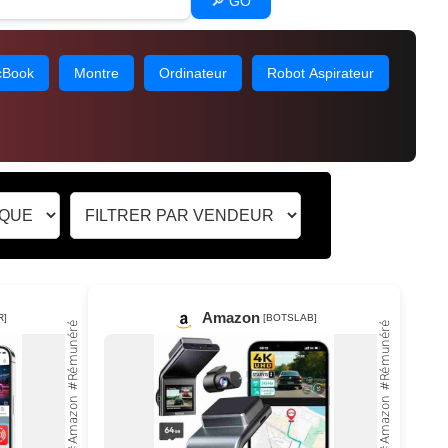
🔎 GO
Book
Montre
Ordinateur
Robot Aspirateur
Amazon
R]
[BOTSLAB]