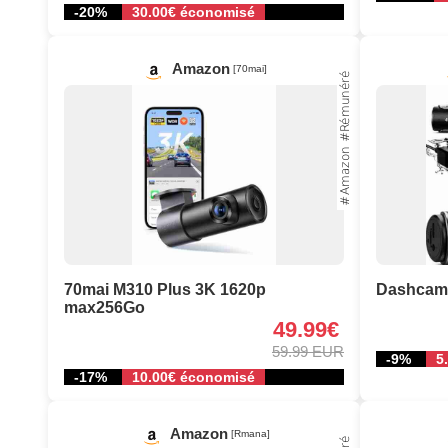
-20%
30.00€ économisé
Amazon
[70mai]
70mai M310 Plus 3K 1620p
Dashcam 
max256Go
49.99€
59.99 EUR
-9%
5
-17%
10.00€ économisé
Amazon
[Rmana]