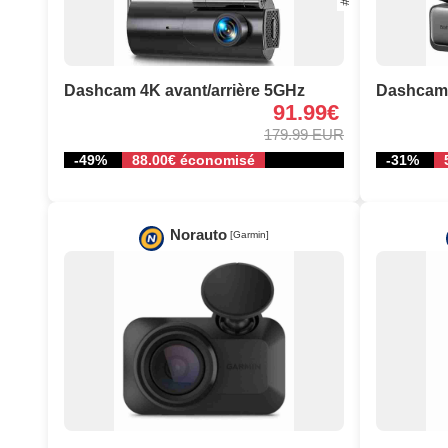
Dashcam 4K avant/arrière 5GHz
Dashcam 
91.99€
179.99 EUR
-49%
88.00€ économisé
-31%
Norauto
[Garmin]