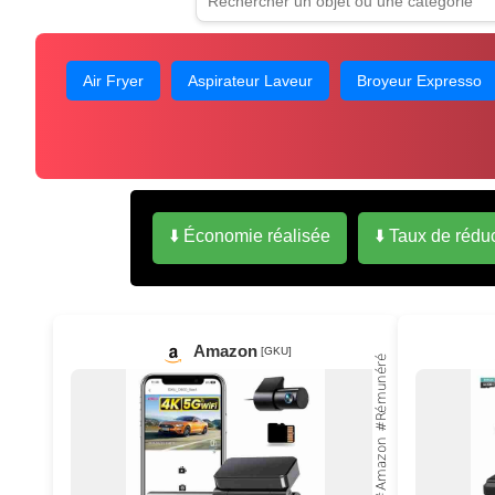
Air Fryer
Aspirateur Laveur
Broyeur Expresso
⬇️ Économie réalisée
⬇️ Taux de rédu
Amazon
[GKU]