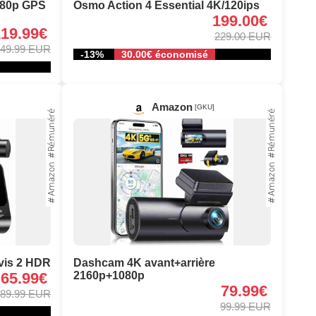
080p GPS
Osmo Action 4 Essential 4K/120ips
199.00€
119.99€
229.00 EUR
49.99 EUR
-13%
30.00€ économisé
Amazon
[GKU]
vis 2 HDR
Dashcam 4K avant+arrière
65.99€
2160p+1080p
79.99€
89.99 EUR
99.99 EUR