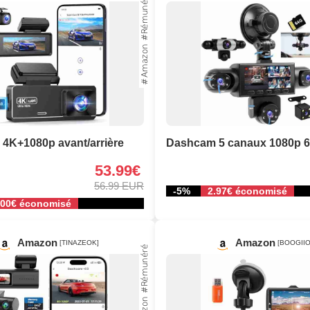
4K+1080p avant/arrière
Dashcam 5 canaux 1080p 
53.99€
56.99 EUR
-5%
2.97€ économisé
.00€ économisé
Amazon
Amazon
[TINAZEOK]
[BOOGIIO