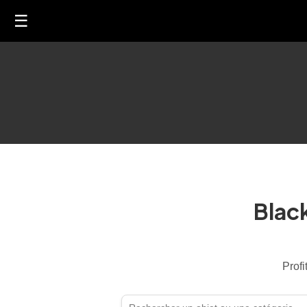
☰
Blac
Profi