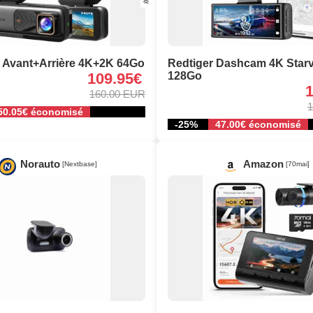
Avant+Arrière 4K+2K 64Go
Redtiger Dashcam 4K Starv
109.95€
128Go
160.00 EUR
1
50.05€ économisé
-25%
47.00€ économisé
Norauto
Amazon
[Nextbase]
[70mai]