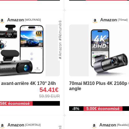
Amazon
Amazon
[WOLFANG]
[70mai]
avant-arrière 4K 170° 24h
70mai M310 Plus 4K 2160p
54.41€
angle
59.99 EUR
.58€ économisé
-8%
5.00€ économisé
Amazon
Amazon
[CHORTAU]
[Realdio]