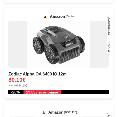
Amazon
[Zodiac]
Zodiac Alpha OA 6400 IQ 12m
80.10€
99.99 EUR
-20%
19.89€ économisé
Amazon
[BOTLIFE]