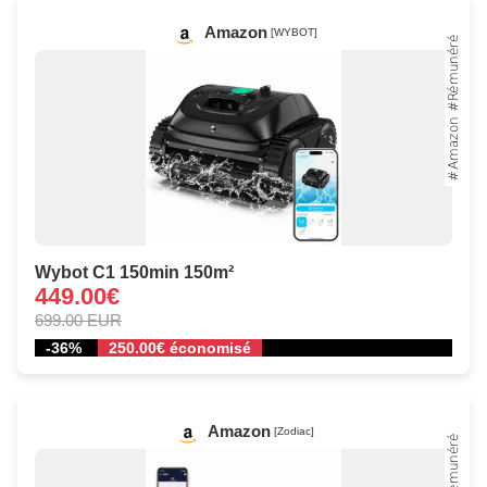
Amazon
[WYBOT]
Wybot C1 150min 150m²
449.00€
699.00 EUR
-36%
250.00€ économisé
Amazon
[Zodiac]