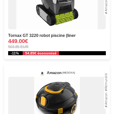
Tornax GT 3220 robot piscine (liner
449.00€
503.85 EUR
-11%
54.85€ économisé
Amazon
[MEDOXA]