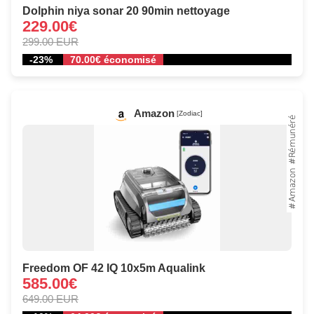
Dolphin niya sonar 20 90min nettoyage
229.00€
299.00 EUR
-23%
70.00€ économisé
Amazon
[Zodiac]
Freedom OF 42 IQ 10x5m Aqualink
585.00€
649.00 EUR