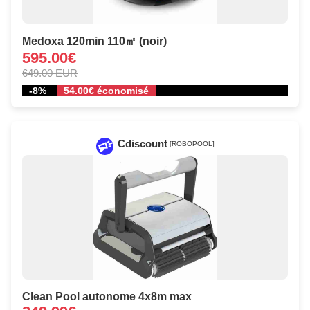
Medoxa 120min 110㎡ (noir)
595.00€
649.00 EUR
-8%
54.00€ économisé
Cdiscount
[ROBOPOOL]
Clean Pool autonome 4x8m max