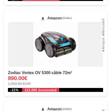
Amazon
[Zodiac]
Zodiac Vortex OV 5300 câble 72m²
890.00€
1,002.00 EUR
-11%
112.00€ économisé
Amazon
[Zodiac]