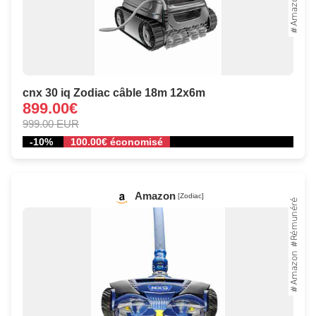
cnx 30 iq Zodiac câble 18m 12x6m
899.00€
999.00 EUR
-10%
100.00€ économisé
Amazon
[Zodiac]