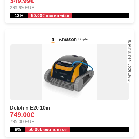
349.99€
399.99 EUR
-13%
50.00€ économisé
Amazon
[Dolphin]
Dolphin E20 10m
749.00€
799.00 EUR
-6%
50.00€ économisé