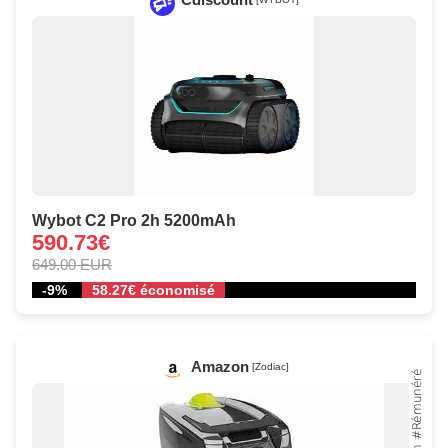
Wybot C2 Pro 2h 5200mAh
590.73€
649.00 EUR
-9%
58.27€ économisé
Amazon
[Zodiac]