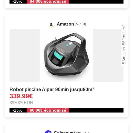
-10%
64.00€ économisé
Amazon
[AIPER]
Robot piscine Aiper 90min jusqu80m²
339.99€
399.99 EUR
-15%
60.00€ économisé
Cdiscount
[WYBOT]