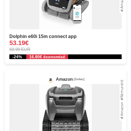
Dolphin e60i 15m connect app
53.19€
69.99 EUR
-24%
16.80€ économisé
Amazon
[Zodiac]