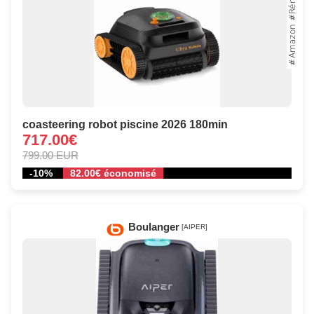
coasteering robot piscine 2026 180min
717.00€
799.00 EUR
-10%
82.00€ économisé
Boulanger
[AIPER]