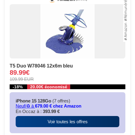
T5 Duo W78046 12x6m bleu
89.99€
109.99 EUR
-18%
20.00€ économisé
iPhone 15 128Go
(7 offres)
Neuf/♻️ à
679.00 € chez Amazon
En Occaz à :
393.99 €
Voir toutes les offres