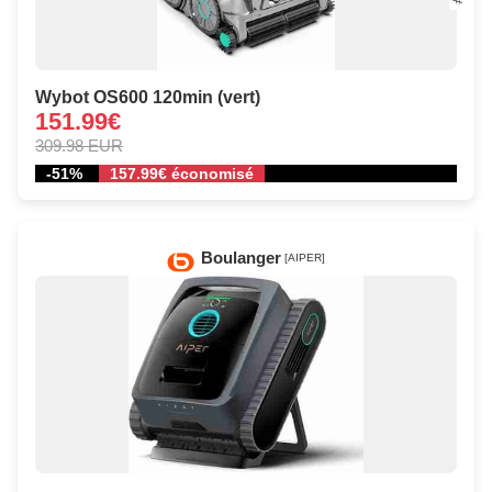
Wybot OS600 120min (vert)
151.99€
309.98 EUR
-51%
157.99€ économisé
Boulanger
[AIPER]