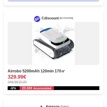
Cdiscount
[BLOSSOM]
Airrobo 5200mAh 120min 170㎡
329.99€
349.99 EUR
-6%
20.00€ économisé
Amazon
[Zodiac]