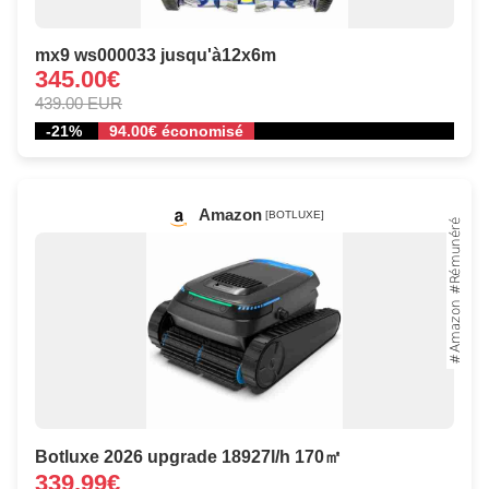
mx9 ws000033 jusqu'à12x6m
345.00€
439.00 EUR
-21%
94.00€ économisé
Amazon
[BOTLUXE]
Botluxe 2026 upgrade 18927l/h 170㎡
339.99€