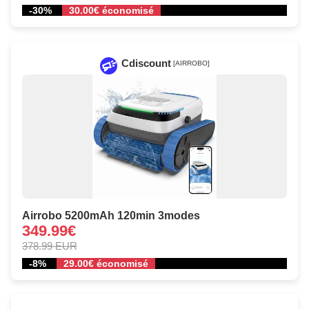
-30%
30.00€ économisé
Cdiscount
[AIRROBO]
Airrobo 5200mAh 120min 3modes
349.99€
378.99 EUR
-8%
29.00€ économisé