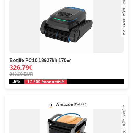
Botlife PC10 18927l/h 170㎡
326.79€
343.99 EUR
-5%
17.20€ économisé
Amazon
[Dolphin]