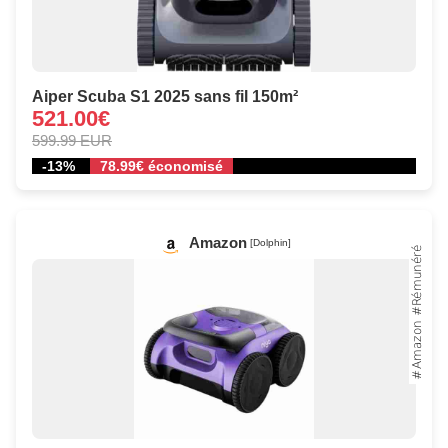
Aiper Scuba S1 2025 sans fil 150m²
521.00€
599.99 EUR
-13%
78.99€ économisé
Amazon
[Dolphin]