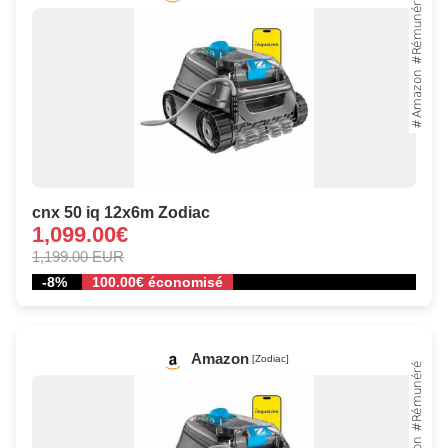
cnx 50 iq 12x6m Zodiac
1,099.00€
1,199.00 EUR
-8%
100.00€ économisé
Amazon
[Zodiac]