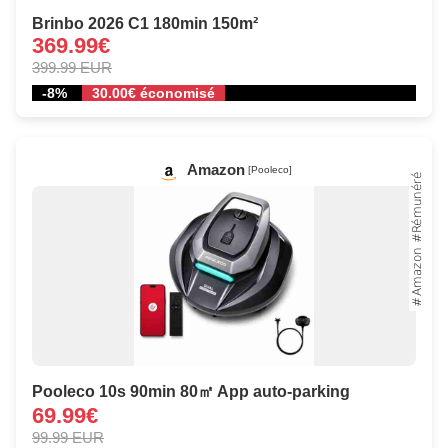
Brinbo 2026 C1 180min 150m²
369.99€
399.99 EUR
-8%
30.00€ économisé
Amazon
[Pooleco]
Pooleco 10s 90min 80㎡ App auto-parking
69.99€
99.99 EUR