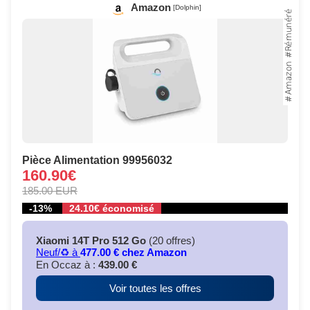
Amazon
[Dolphin]
Pièce Alimentation 99956032
160.90€
185.00 EUR
-13%
24.10€ économisé
Xiaomi 14T Pro 512 Go
(20 offres)
Neuf/♻️ à
477.00 € chez Amazon
En Occaz à :
439.00 €
Voir toutes les offres