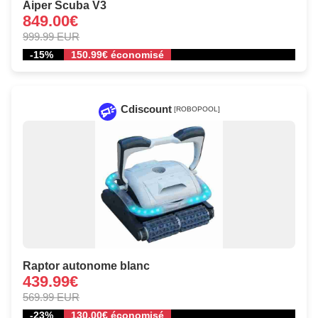
Aiper Scuba V3
849.00€
999.99 EUR
-15%
150.99€ économisé
Cdiscount
[ROBOPOOL]
Raptor autonome blanc
439.99€
569.99 EUR
-23%
130.00€ économisé